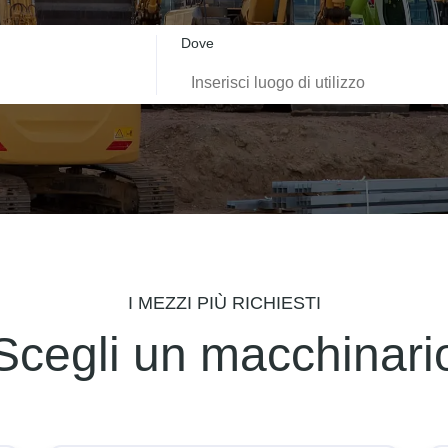
Dove
copico
e
e
I MEZZI PIÙ RICHIESTI
Scegli un macchinari
 | Container