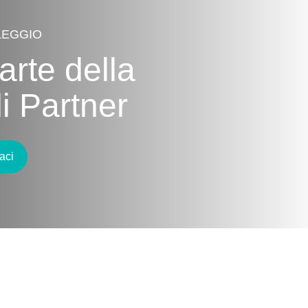
LEGGIO
arte della
di Partner
aci