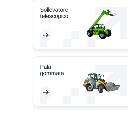
Sollevatore
Elettricità | Luce |
telescopico
Compattatori
Dozer
Macchinari specia
Pala
gommata