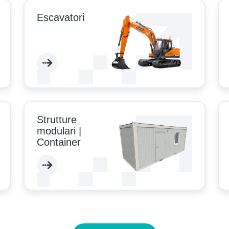
Escavatori
 Aria
li
Strutture
modulari |
Container