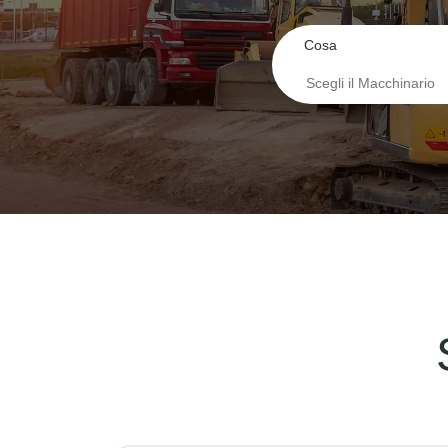
Cosa
Sollevatore teles
Escavatori
Piattaforme aere
Caricatore frontal
Carrelli elevatori
Dumper
Gru
Strutture modulari