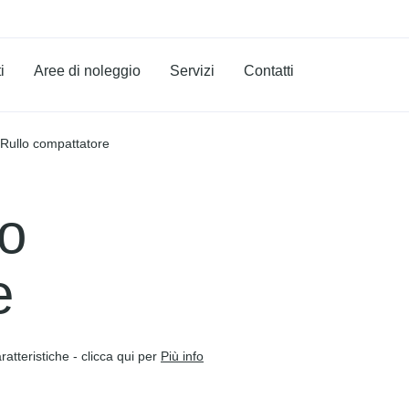
i
Aree di noleggio
Servizi
Contatti
Rullo compattatore
lo
e
ratteristiche - clicca qui per
Più info