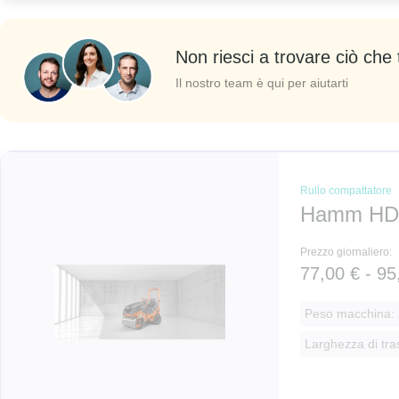
Non riesci a trovare ciò che 
Il nostro team è qui per aiutarti
Rullo compattatore
Hamm HD
Prezzo giornaliero:
77,00 € - 95
Peso macchina: 
Larghezza di tra