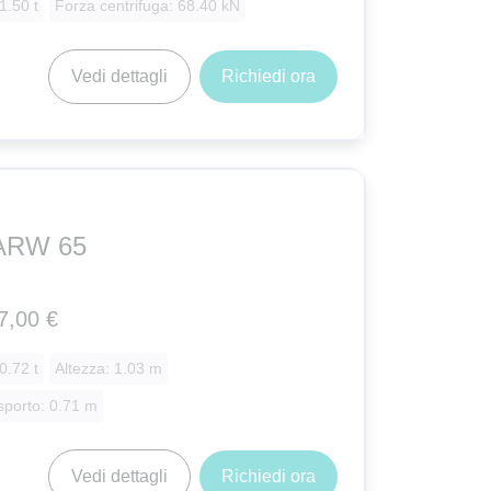
1.50 t
Forza centrifuga: 68.40 kN
Vedi dettagli
Richiedi ora
ARW 65
7,00 €
0.72 t
Altezza: 1.03 m
sporto: 0.71 m
Vedi dettagli
Richiedi ora