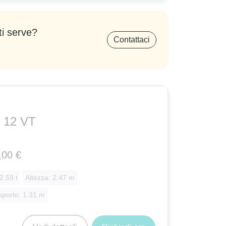
ti serve?
Contattaci
 12 VT
,00 €
2.59 t
Altezza: 2.47 m
sporto: 1.31 m