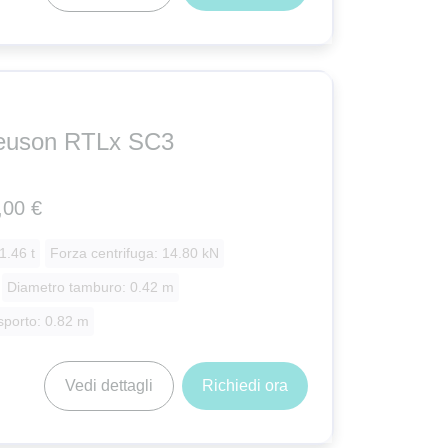
euson RTLx SC3
,00 €
1.46 t
Forza centrifuga: 14.80 kN
Diametro tamburo: 0.42 m
sporto: 0.82 m
Vedi dettagli
Richiedi ora