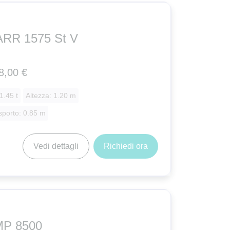
RR 1575 St V
8,00 €
1.45 t
Altezza: 1.20 m
sporto: 0.85 m
Vedi dettagli
Richiedi ora
P 8500