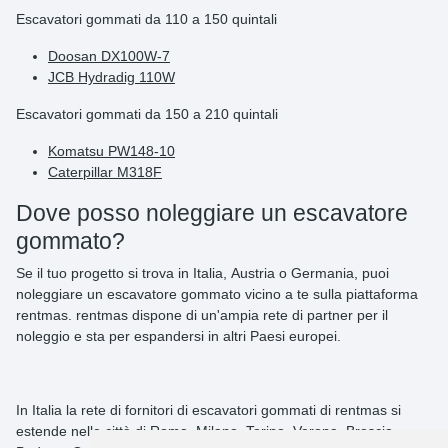
Escavatori gommati da 110 a 150 quintali
Doosan DX100W-7
JCB Hydradig 110W
Escavatori gommati da 150 a 210 quintali
Komatsu PW148-10
Caterpillar M318F
Dove posso noleggiare un escavatore
gommato?
Se il tuo progetto si trova in
Italia
,
Austria
o
Germania
, puoi
noleggiare
un escavatore gommato
vicino a te
sulla piattaforma
rentmas. rentmas dispone di un'ampia rete di partner per il
noleggio e sta per espandersi in altri Paesi europei.
In Italia la rete di fornitori di escavatori gommati di rentmas si
estende nelle città di Roma, Milano, Torino, Verona, Brescia,