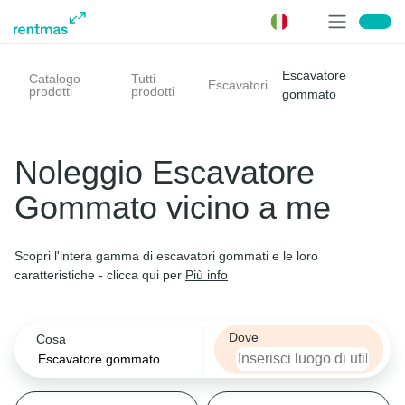
Cosa
Escavatore
Catalogo
Tutti
Escavatori
Filtra
Filtra
Filtra
Filtra
Filtra
Filtra
Filtra
Filtra
Ordina per
Girosagoma
Peso macchina
Larghezza di trasporto
Profondità di scavo
Propulsione
Max. Sbraccio orizzontale
Marca
prodotti
prodotti
gommato
Sollevatore telescopico
Girosagoma
Girosagoma
Peso macchina
Larghezza di trasporto
Profondità di scavo
Propulsione
Max. Sbraccio orizzontale
Marca
rilevanza
Noleggio Escavatore
Seleziona
Escavatori
Gommato vicino a me
prezzo
Peso macchina
SI
Diesel
Wacker Neuson
Piattaforme aeree
Scopri l'intera gamma di escavatori gommati e le loro
Seleziona
caratteristiche - clicca qui per
Più info
NO
Elettrico
Liebherr
Caricatore frontale
Larghezza di trasporto
Ibrido
Caterpillar
Dove
Cosa
Carrelli elevatori
Seleziona
Benzina
Komatsu
AWD
Dumper