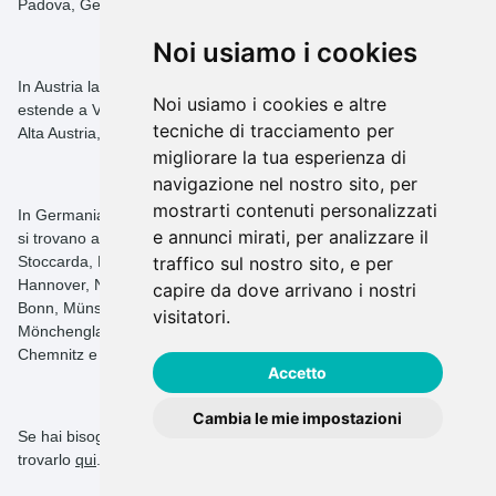
Padova, Genova, Bergamo, Vicenza, Catania e altre ancora.
Noi usiamo i cookies
In Austria la nostra rete di fornitori di escavatori gommati si
Noi usiamo i cookies e altre
estende a Vienna, Burgenland, Carinzia, Tirolo, Bassa Austria,
tecniche di tracciamento per
Alta Austria, Salisburgo, Stiria, Vorarlberg e oltre.
migliorare la tua esperienza di
navigazione nel nostro sito, per
mostrarti contenuti personalizzati
In Germania i maggiori fornitori di escavatori gommati di rentmas
e annunci mirati, per analizzare il
si trovano a Berlino, Amburgo, Monaco, Colonia, Francoforte,
Stoccarda, Düsseldorf, Lipsia, Dortmund, Essen, Brema,
traffico sul nostro sito, e per
Hannover, Norimberga, Duisburg, Bochum, Wuppertal, Bielefeld,
capire da dove arrivano i nostri
Bonn, Münster, Mannheim, Karlsruhe, Augusta, Wiesbaden,
visitatori.
Mönchengladbach, Gelsenkirchen, Aquisgrana, Braunschweig,
Chemnitz e Kiel.
Accetto
Cambia le mie impostazioni
Se hai bisogno di un altro tipo di escavatore gommato, puoi
trovarlo
qui
.