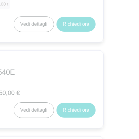
.00 t
Vedi dettagli
Richiedi ora
540E
50,00 €
Vedi dettagli
Richiedi ora