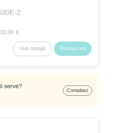
530E-2
00,00 €
Vedi dettagli
Richiedi ora
ti serve?
Contattaci