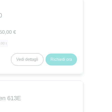
0
50,00 €
.00 t
Vedi dettagli
Richiedi ora
en 613E