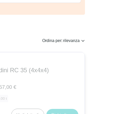
Ordina per:
rilevanza
dini RC 35 (4x4x4)
57,00 €
.00 t