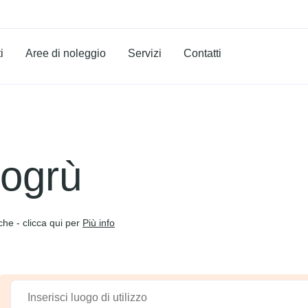
i
Aree di noleggio
Servizi
Contatti
togrù
che - clicca qui per
Più info