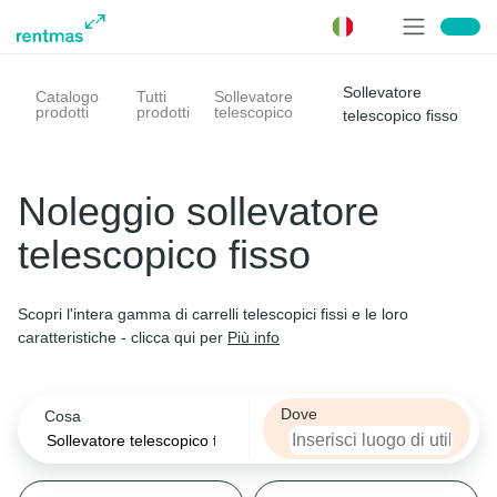
Cosa
Sollevatore
Catalogo
Tutti
Sollevatore
Filtra
Filtra
Filtra
Filtra
Filtra
Filtra
Filtra
Ordina per
Propulsione
Altezza massima di sollevamento
Capacità massima di sollevamento
Peso macchina
Larghezza di trasporto
Marca
prodotti
prodotti
telescopico
telescopico fisso
Sollevatore telescopico
Propulsione
Propulsione
Altezza massima di sollevamento
Capacità massima di sollevamento
Peso macchina
Larghezza di trasporto
Marca
rilevanza
Noleggio sollevatore
Seleziona
Escavatori
telescopico fisso
prezzo
Altezza massima di sollevamento
Diesel
Manitou
Piattaforme aeree
Scopri l'intera gamma di carrelli telescopici fissi e le loro
Seleziona
caratteristiche - clicca qui per
Più info
Elettrico
Kramer
Caricatore frontale
Capacità massima di sollevamento
Ibrido
Wacker Neuson
Dove
Cosa
Carrelli elevatori
Seleziona
Benzina
JCB
Peso macchina
Dumper