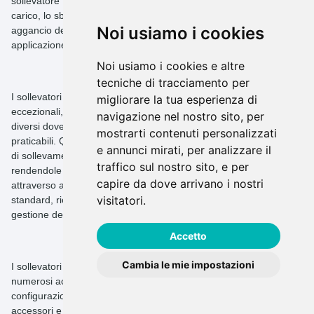
sollevatore telescopico fisso. Fattori come il peso massimo del
carico, lo sbraccio richiesto, le condizioni del sito e le esigenze di
Noi usiamo i cookies
aggancio determineranno il modello più adatto alla tua
applicazione.
Noi usiamo i cookies e altre
tecniche di tracciamento per
I sollevatori telescopici fissi offrono una versatilità e una potenza
migliorare la tua esperienza di
eccezionali, consentendo agli operatori di movimentare materiali
navigazione nel nostro sito, per
diversi dove i carrelli elevatori o le gru tradizionali non sarebbero
mostrarti contenuti personalizzati
praticabili. Queste macchine eccellono nel combinare le capacità
e annunci mirati, per analizzare il
di sollevamento verticale con quelle di sbraccio orizzontale,
traffico sul nostro sito, e per
rendendole ideali per posizionare materiali su impalcature o
capire da dove arrivano i nostri
attraverso aperture. Tuttavia, a differenza dei carrelli elevatori
visitatori.
standard, richiedono un'operatività qualificata e una corretta
gestione del carico.
Accetto
Cambia le mie impostazioni
I
sollevatori telescopici fissi
possono essere equipaggiati con
numerosi
accessori
per ampliare le loro capacità. La
configurazione standard comprende forche e carrello. Altri
accessori e caratteristiche comuni sono: