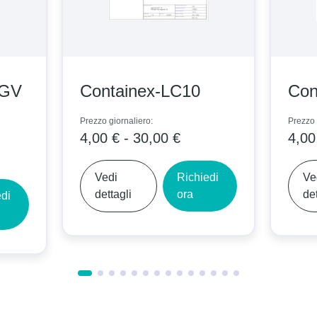
-GV
Containex-LC10
Con
Prezzo giornaliero:
Prezzo 
4,00 € - 30,00 €
4,00
Vedi
Richiedi
Ve
dettagli
ora
det
edi