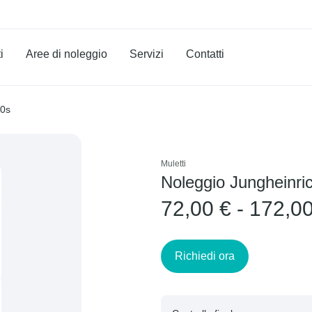
i
Aree di noleggio
Servizi
Contatti
50s
Muletti
Noleggio Jungheinr
72,00 € - 172,0
Richiedi ora