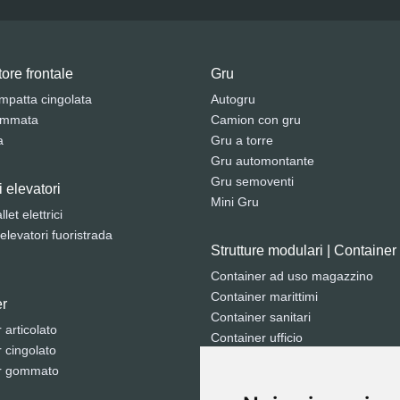
ore frontale
Gru
mpatta cingolata
Autogru
ommata
Camion con gru
a
Gru a torre
Gru automontante
Gru semoventi
i elevatori
Mini Gru
let elettrici
 elevatori fuoristrada
Strutture modulari | Container
Container ad uso magazzino
Container marittimi
r
Container sanitari
articolato
Container ufficio
cingolato
Moduli prefabbricati
r gommato