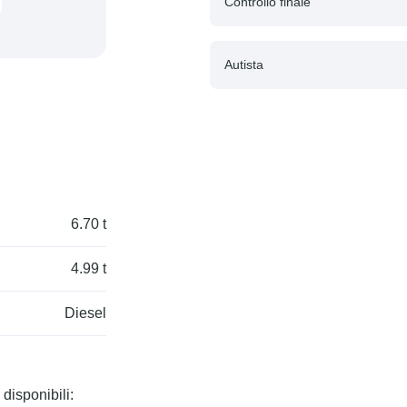
Controllo finale
Autista
6.70 t
4.99 t
Diesel
disponibili: