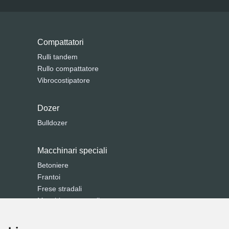
Compattatori
Rulli tandem
Rullo compattatore
Vibrocostipatore
Dozer
Bulldozer
Macchinari speciali
Betoniere
Frantoi
Frese stradali
Macchine comunali
Spazzatrice
Trencher