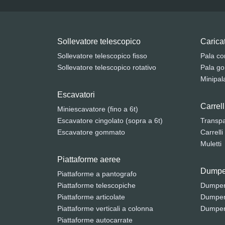
Sollevatore telescopico
Caricat
Sollevatore telescopico fisso
Pala co
Sollevatore telescopico rotativo
Pala g
Minipal
Escavatori
Carrell
Miniescavatore (fino a 6t)
Escavatore cingolato (sopra a 6t)
Transpal
Escavatore gommato
Carrelli
Muletti
Piattaforme aeree
Dumpe
Piattaforme a pantografo
Piattaforme telescopiche
Dumper 
Piattaforme articolate
Dumper 
Piattaforme verticali a colonna
Dumpe
Piattaforme autocarrate