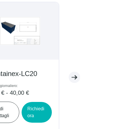
tainex-LC20
Containex-WC05
giornaliero:
Prezzo giornaliero:
 € - 40,00 €
5,00 € - 9,00 €
di
Richiedi
Vedi
Richiedi
tagli
ora
dettagli
ora