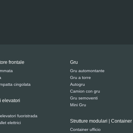
ore frontale
Gru
ommata
Gru automontante
a
Gru a torre
mpatta cingolata
Autogru
Camion con gru
Gru semoventi
i elevatori
Mini Gru
 elevatori fuoristrada
Strutture modulari | Container
let elettrici
Container ufficio