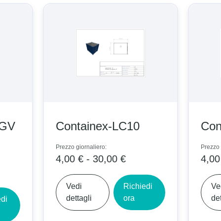
-GV
Containex-LC10
Con
Prezzo giornaliero:
Prezzo 
4,00 € - 30,00 €
4,00
Vedi
Richiedi
Ve
dettagli
ora
det
edi