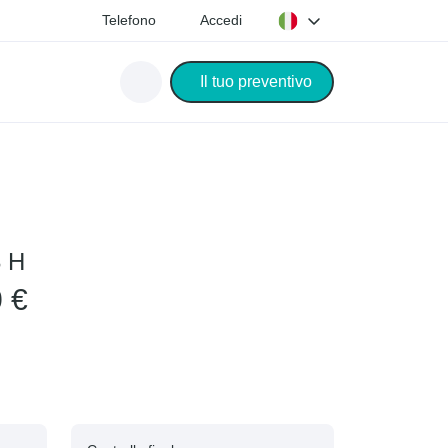
Telefono
Accedi
Il tuo preventivo
3 H
0 €