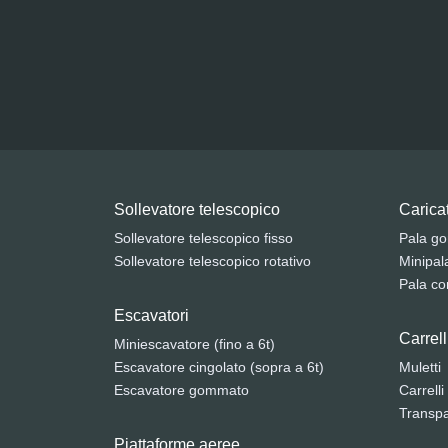
Sollevatore telescopico
Caricat
Sollevatore telescopico fisso
Pala g
Sollevatore telescopico rotativo
Minipal
Pala co
Escavatori
Carrell
Miniescavatore (fino a 6t)
Escavatore cingolato (sopra a 6t)
Muletti
Escavatore gommato
Carrelli
Transpal
Piattaforme aeree