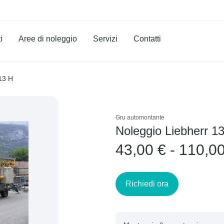
i
Aree di noleggio
Servizi
Contatti
13 H
Gru automontante
Noleggio Liebherr 1
43,00 € - 110,0
Richiedi ora