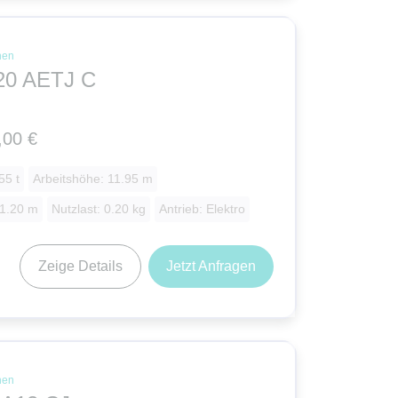
nen
20 AETJ C
,00 €
55 t
Arbeitshöhe: 11.95 m
 1.20 m
Nutzlast: 0.20 kg
Antrieb: Elektro
Zeige Details
Jetzt Anfragen
nen