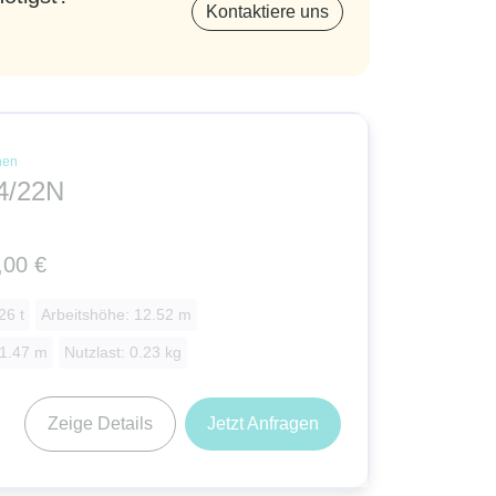
Kontaktiere uns
nen
4/22N
,00 €
26 t
Arbeitshöhe: 12.52 m
 1.47 m
Nutzlast: 0.23 kg
Zeige Details
Jetzt Anfragen