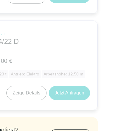
nen
4/22 D
,00 €
23 t
Antrieb: Elektro
Arbeitshöhe: 12.50 m
Zeige Details
Jetzt Anfragen
nötigst?