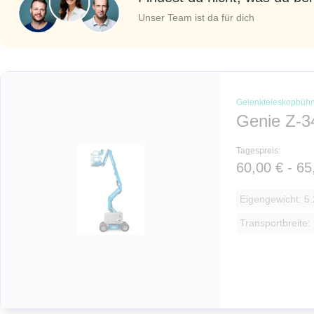
Unser Team ist da für dich
Gelenkteleskopbüh
Genie Z-3
Tagespreis:
60,00 € - 65
Eigengewicht: 5.
Transportbreite: