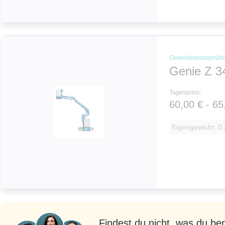
Gelenkteleskopbüh
Genie Z 3
Tagespreis:
60,00 € - 65
Eigengewicht: 0.
Findest du nicht, was du be