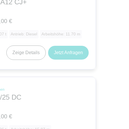
HA12 CJ+
,00 €
07 t
Antrieb: Diesel
Arbeitshöhe: 11.70 m
Zeige Details
Jetzt Anfragen
nen
/25 DC
,00 €