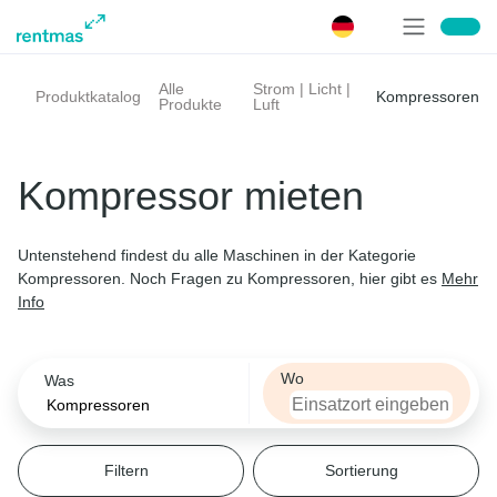
Was
Alle
Strom | Licht |
Kompressoren
Produktkatalog
Produkte
Luft
Filtern
Filtern
Filtern
Filtern
Filtern
Sortieren nach
Volumenstrom m³/min
Max. Druck
Eigengewicht
Marke
Teleskopstapler
Kompressor mieten
Volumenstrom m³/min
Volumenstrom m³/min
Max. Druck
Eigengewicht
Marke
Relevanz
Wählen
Bagger
Preis
Untenstehend findest du alle Maschinen in der Kategorie
Kompressoren. Noch Fragen zu Kompressoren, hier gibt es
Mehr
Max. Druck
Atlas Copco
Arbeitsbühnen
Info
Wählen
Rotair
Lader
Wo
Was
Eigengewicht
Ingersoll-Rand
Stapler | Lagertechnik
Wählen
Filtern
Sortierung
Marke
Dumper