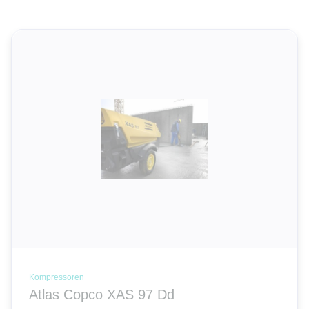
Wählen
Krane
Volltextsuche
Container | Raumsysteme
Strom | Licht | Luft
Verdichtungsgeräte
Dozer
Spezial Geräte
Kompressoren
Atlas Copco XAS 97 Dd