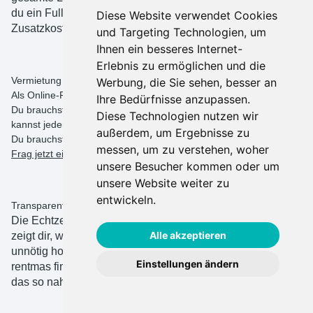
du ein Full-Service-Projektmanagement ohne jegliche
Diese Website verwendet Cookies
Zusatzkosten.
und Targeting Technologien, um
Ihnen ein besseres Internet-
Erlebnis zu ermöglichen und die
Vermietung 24/7 – ideal für Last-Minute-Anfragen
Werbung, die Sie sehen, besser an
Als Online-Plattform ist unser Service rund um die Uhr verfügbar.
Ihre Bedürfnisse anzupassen.
Du brauchst keine Rücksicht auf Arbeitszeiten zu nehmen und
Diese Technologien nutzen wir
kannst jederzeit eine Maschine buchen.
außerdem, um Ergebnisse zu
Du brauchst kurzfristig eine Maschine für morgen? Kein Problem!
messen, um zu verstehen, woher
Frag jetzt eine Maschine auf rentmas an.
unsere Besucher kommen oder um
unsere Website weiter zu
entwickeln.
Transparente Preise
Die Echtzeit-Lokalisierung der Maschinen auf der Plattform
Alle akzeptieren
zeigt dir, welche Maschinen in deiner Nähe sind. Spar dir
unnötig hohe Transportkosten und lange Lieferzeiten. Mit
Einstellungen ändern
rentmas findest du die Maschinen, die du brauchst, und
das so nah wie möglich an deinem Projektstandort.