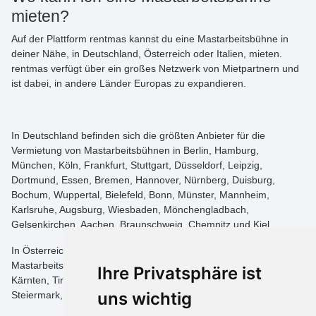
mieten?
Auf der Plattform rentmas kannst du eine
Mastarbeitsbühne in
deiner Nähe, in Deutschland, Österreich
oder
Italien, mieten
.
rentmas verfügt über ein großes Netzwerk von Mietpartnern und
ist dabei, in andere Länder Europas zu expandieren.
In Deutschland befinden sich die größten Anbieter für die
Vermietung von Mastarbeitsbühnen in Berlin, Hamburg,
München, Köln, Frankfurt, Stuttgart, Düsseldorf, Leipzig,
Dortmund, Essen, Bremen, Hannover, Nürnberg, Duisburg,
Bochum, Wuppertal, Bielefeld, Bonn, Münster, Mannheim,
Karlsruhe, Augsburg, Wiesbaden, Mönchengladbach,
Gelsenkirchen, Aachen, Braunschweig, Chemnitz und Kiel.
In Österreich erstreckt sich unser Netzwerk von
Mastarbeitsbühnen-Anbietern über Wien, das Burgenland,
Ihre Privatsphäre ist
Kärnten, Tirol, Niederösterreich, Oberösterreich, Salzburg, die
uns wichtig
Steiermark, Vorarlberg und darüber hinaus.