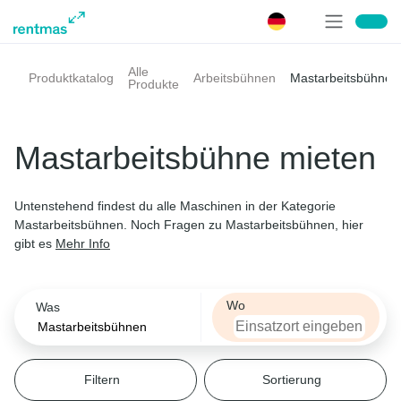
Was
Alle
Mastarbeitsbühnen
Produktkatalog
Arbeitsbühnen
Produkte
Filtern
Filtern
Filtern
Filtern
Filtern
Filtern
Filtern
Sortieren nach
Antrieb
Arbeitshöhe
Eigengewicht
Transportbreite
Nutzlast
Marke
Teleskopstapler
Mastarbeitsbühne mieten
Antrieb
Antrieb
Arbeitshöhe
Eigengewicht
Transportbreite
Nutzlast
Marke
Relevanz
Wählen
Bagger
Preis
Untenstehend findest du alle Maschinen in der Kategorie
Mastarbeitsbühnen. Noch Fragen zu Mastarbeitsbühnen, hier
Arbeitshöhe
Diesel
Manitou
Arbeitsbühnen
gibt es
Mehr Info
Wählen
Elektro
JLG
Lader
Wo
Was
AWD
Hybrid
CTE
Eigengewicht
Stapler | Lagertechnik
Wählen
Benzin
Haulotte
Filtern
Sortierung
Dumper