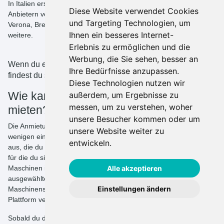
In Italien erstreckt sich das Netzwerk von Mastarbeitsbühnen-
Diese Website verwendet Cookies
Anbietern von rentmas über die Städte Rom, Mailand, Turin,
und Targeting Technologien, um
Verona, Brescia, Padua, Genua, Bergamo, Vicenza, Catania und
Ihnen ein besseres Internet-
weitere.
Erlebnis zu ermöglichen und die
Werbung, die Sie sehen, besser an
Wenn du eine andere Art von Mastarbeitsbühne benötigst,
Ihre Bedürfnisse anzupassen.
findest du sie
hier
.
Diese Technologien nutzen wir
Wie kann ich eine Mastarbeitsbühne
außerdem, um Ergebnisse zu
messen, um zu verstehen, woher
mieten?
unsere Besucher kommen oder um
Die Anmietung einer Mastarbeitsbühne auf rentmas erfolgt in
unsere Website weiter zu
wenigen einfachen Schritten. Wähle die Art der Mastarbeitsbühne
entwickeln.
aus, die du mieten möchtest, sowie den Standort und die Daten,
für die du sie benötigst. Deine Suche liefert eine Liste der
Maschinen in der Reihenfolge der kürzesten Entfernung zum
Alle akzeptieren
ausgewählten Standort. Wenn du nach bestimmten
Einstellungen ändern
Maschinenspezifikationen suchst, kannst du die Filter der
Plattform verwenden, um deine Suche einzugrenzen.
Sobald du den richtige Mastarbeitsbühne gefunden hast, kannst