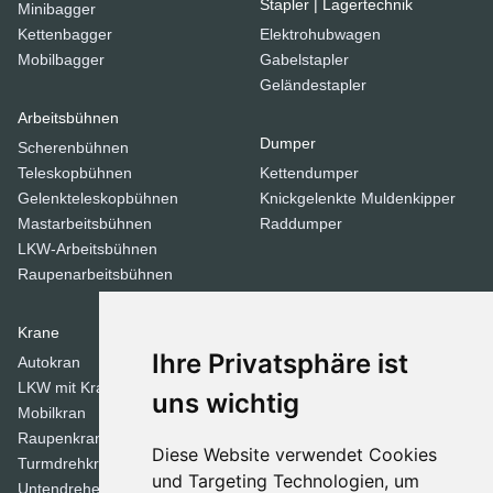
Stapler | Lagertechnik
Minibagger
Kettenbagger
Elektrohubwagen
Mobilbagger
Gabelstapler
Geländestapler
Arbeitsbühnen
Dumper
Scherenbühnen
Teleskopbühnen
Kettendumper
Gelenkteleskopbühnen
Knickgelenkte Muldenkipper
Mastarbeitsbühnen
Raddumper
LKW-Arbeitsbühnen
Raupenarbeitsbühnen
Krane
Verdichtungsgeräte
Ihre Privatsphäre ist
Autokran
Stampfer
LKW mit Kran
Tandemwalzen
uns wichtig
Mobilkran
Walzen
Raupenkran
Diese Website verwendet Cookies
Turmdrehkrane
Dozer
und Targeting Technologien, um
Untendreherkrane