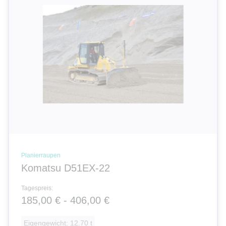
New Holland
Krane
Container | Raumsysteme
Strom | Licht | Luft
Verdichtungsgeräte
Dozer
Planierraupen
Komatsu D51EX-22
Spezial Geräte
Tagespreis:
185,00 € - 406,00 €
Eigengewicht: 12.70 t