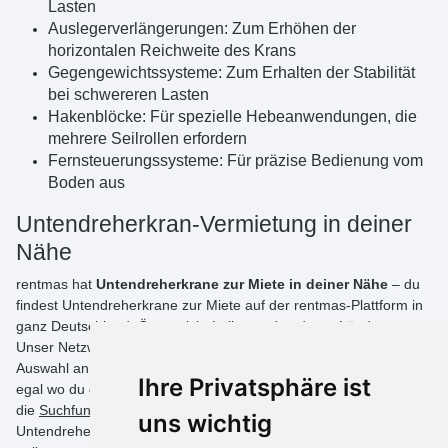
Lasten
Auslegerverlängerungen: Zum Erhöhen der
horizontalen Reichweite des Krans
Gegengewichtssysteme: Zum Erhalten der Stabilität
bei schwereren Lasten
Hakenblöcke: Für spezielle Hebeanwendungen, die
mehrere Seilrollen erfordern
Fernsteuerungssysteme: Für präzise Bedienung vom
Boden aus
Untendreherkran-Vermietung in deiner
Nähe
rentmas hat
Untendreherkrane zur Miete in deiner Nähe
– du
findest Untendreherkrane zur Miete auf der rentmas-Plattform in
ganz Deutschland, Österreich, Italien und anderen Ländern.
Unser Netzwerk internationaler Lieferanten garantiert eine große
Auswahl an Untendreherkranen in der Nähe deiner Baustelle,
Ihre Privatsphäre ist
egal wo du dich innerhalb unserer Mietgebiete befindest. Nutze
die
Suchfunktion
der Plattform, um den perfekten
uns wichtig
Untendreherkran für dein Projekt zu finden und buche ihn direkt