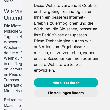
online.
Diese Website verwendet Cookies
Wie viel kostet es, einen
und Targeting Technologien, um
Untendreherkran zu mieten?
Ihnen ein besseres Internet-
Erlebnis zu ermöglichen und die
Die Miete eines Untendreherkrans kostet
Werbung, die Sie sehen, besser an
typischerweise
zwischen 85 € und 222 € pro Tag
. Der
Ihre Bedürfnisse anzupassen.
Tagesmietpreis wird für 8 Betriebsstunden an einem
Diese Technologien nutzen wir
Wochentag angegeben. Wenn du das Gerät am
außerdem, um Ergebnisse zu
Wochenende nutzen möchtest, musst du dies während
messen, um zu verstehen, woher
deiner Anfrage angeben, da zusätzliche Tarife gelten.
unsere Besucher kommen oder um
Wenn du für einen längeren Zeitraum mietest, erhältst du
in der Regel einen ermäßigten Tagestarif. Die
unsere Website weiter zu
obligatorische Haftpflicht- und Schadensversicherung ist
entwickeln.
im Preis deiner Miete enthalten. Zusätzliche Anbaugeräte,
Transport und unvorhergesehene Endreinigungen, die der
Alle akzeptieren
Lieferant durchführen muss, können den täglichen
Mietpreis erhöhen.
Einstellungen ändern
Bei rentmas kannst du den
Gesamtmietpreis
einer
Maschine direkt auf der
Online
-Plattform
berechnen
oder