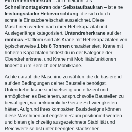
Ein
Untendreherkran
– auch bekannt als
Schnellmontagekran
oder
Selbstaufbaukran
– ist eine
leistungsstarke Hebevorrichtung
, die sich durch
schnelle Einsatzbereitschaft auszeichnet. Diese
Maschinen werden nach ihrer Hebekapazität und
Auslegerlänge kategorisiert.
Untendreherkrane
auf der
rentmas
-Plattform sind als Krane mit Hebekapazitäten von
typischerweise
1 bis 8 Tonnen
charakterisiert. Krane mit
höheren Kapazitäten findest du in der Kategorie der
Obendreherkrane, und Krane mit Mobilitätsfunktionen
findest du im Bereich der Mobilkrane.
Achte darauf, die Maschine zu wählen, die du basierend
auf den Bedingungen deiner Baustelle benötigst.
Untendreherkrane sind vielseitig und effizient und
ermöglichen es Bedienern, anspruchsvolle Baustellen zu
bewältigen, wo herkömmliche Geräte Schwierigkeiten
hätten. Aufgrund ihres kompakten Basisdesigns können
diese Maschinen auf engstem Raum positioniert werden
und bieten gleichzeitig ausgezeichnete Stabilität und
Reichweite selbst unter beengten städtischen