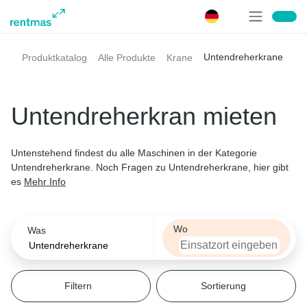
Was
Untendreherkrane
Produktkatalog
Alle Produkte
Krane
Filtern
Filtern
Filtern
Filtern
Filtern
Sortieren nach
Tragfähigkeit bei max. Ausladung
Max. Ausladung
Max. Hakenhöhe
Marke
Teleskopstapler
Untendreherkran mieten
Tragfähigkeit bei max. Ausladung
Tragfähigkeit bei max. Ausladung
Max. Ausladung
Max. Hakenhöhe
Marke
Relevanz
Wählen
Bagger
Untenstehend findest du alle Maschinen in der Kategorie
Preis
Untendreherkrane. Noch Fragen zu Untendreherkrane, hier gibt
Max. Ausladung
es
Liebherr
Mehr Info
Arbeitsbühnen
Wählen
Potain
Lader
Wo
Was
Max. Hakenhöhe
VICARIO
Stapler | Lagertechnik
Wählen
Filtern
Sortierung
San Marco
Marke
Dumper