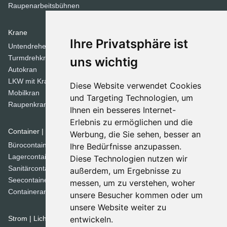
Raupenarbeitsbühnen
Krane
Verdichtungsgeräte
Ihre Privatsphäre ist
Untendreherkrane
Walzen
Turmdrehkrane
Tandemwalzen
uns wichtig
Autokran
Stampfer
LKW mit Kran
Diese Website verwendet Cookies
Mobilkran
Dozer
und Targeting Technologien, um
Raupenkran
Ihnen ein besseres Internet-
Planierraupen
Erlebnis zu ermöglichen und die
Container | Raumsysteme
Werbung, die Sie sehen, besser an
Spezial Geräte
Bürocontainer
Ihre Bedürfnisse anzupassen.
Grabenfräse
Lagercontainer
Diese Technologien nutzen wir
Betonmischer
Sanitärcontainer
außerdem, um Ergebnisse zu
Kommunaltechnik
Seecontainer
messen, um zu verstehen, woher
Straßenfräsen
Containeranlage
unsere Besucher kommen oder um
Straßenfertiger
unsere Website weiter zu
Brechanlagen
Strom | Licht | Luft
entwickeln.
Siebanlage