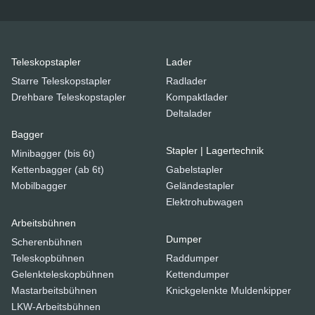
Teleskopstapler
Lader
Starre Teleskopstapler
Radlader
Drehbare Teleskopstapler
Kompaktlader
Deltalader
Bagger
Stapler | Lagertechnik
Minibagger (bis 6t)
Kettenbagger (ab 6t)
Gabelstapler
Mobilbagger
Geländestapler
Elektrohubwagen
Arbeitsbühnen
Dumper
Scherenbühnen
Teleskopbühnen
Raddumper
Gelenkteleskopbühnen
Kettendumper
Mastarbeitsbühnen
Knickgelenkte Muldenkipper
LKW-Arbeitsbühnen