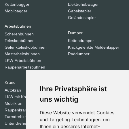
Kettenbagger
Elektrohubwagen
Mobilbagger
Gabelstapler
Geländestapler
Arbeitsbühnen
Dumper
Scherenbühnen
Teleskopbühnen
Kettendumper
Gelenkteleskopbühnen
Knickgelenkte Muldenkipper
Mastarbeitsbühnen
Raddumper
LKW-Arbeitsbühnen
Raupenarbeitsbühnen
Krane
Verdichtungsgeräte
Ihre Privatsphäre ist
Autokran
Stampfer
LKW mit Kran
Tandemwalzen
uns wichtig
Mobilkran
Walzen
Raupenkran
Diese Website verwendet Cookies
Turmdrehkrane
Dozer
und Targeting Technologien, um
Untendreherkrane
Ihnen ein besseres Internet-
Planierraupen