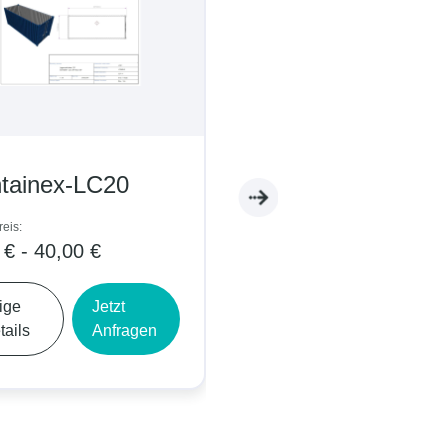
tainex-LC20
Containex-WC05
eis:
Tagespreis:
 € - 40,00 €
5,00 € - 9,00 €
ige
Jetzt
Zeige
Jetzt
tails
Anfragen
Details
Anfrage