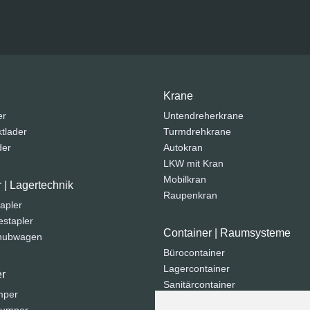
Krane
er
Untendreherkrane
tlader
Turmdrehkrane
der
Autokran
LKW mit Kran
Mobilkran
r | Lagertechnik
Raupenkran
apler
stapler
Container | Raumsysteme
ohubwagen
Bürocontainer
Lagercontainer
r
Sanitärcontainer
mper
Seecontainer