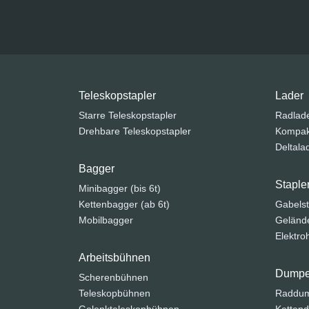
Teleskopstapler
Lader
Starre Teleskopstapler
Radlad
Drehbare Teleskopstapler
Kompak
Deltala
Bagger
Staple
Minibagger (bis 6t)
Kettenbagger (ab 6t)
Gabelst
Mobilbagger
Gelände
Elektr
Arbeitsbühnen
Dumpe
Scherenbühnen
Teleskopbühnen
Raddu