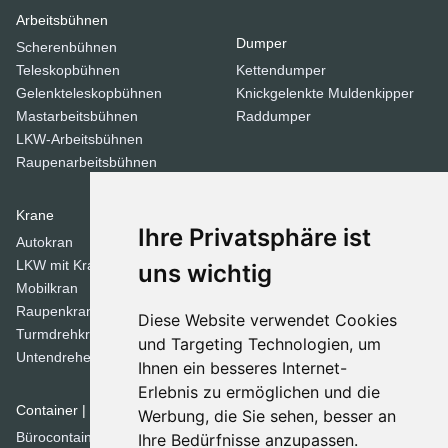
Arbeitsbühnen
Dumper
Scherenbühnen
Teleskopbühnen
Kettendumper
Gelenkteleskopbühnen
Knickgelenkte Muldenkipper
Mastarbeitsbühnen
Raddumper
LKW-Arbeitsbühnen
Raupenarbeitsbühnen
Krane
Verdichtungsgeräte
Ihre Privatsphäre ist
Autokran
Stampfer
LKW mit Kran
Tandemwalzen
uns wichtig
Mobilkran
Walzen
Raupenkran
Diese Website verwendet Cookies
Turmdrehkrane
Dozer
und Targeting Technologien, um
Untendreherkrane
Ihnen ein besseres Internet-
Planierraupen
Erlebnis zu ermöglichen und die
Container | Raumsysteme
Werbung, die Sie sehen, besser an
Spezial Geräte
Bürocontainer
Ihre Bedürfnisse anzupassen.
Betonmischer