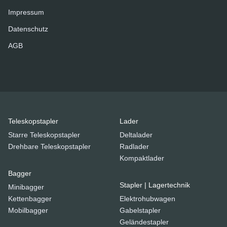
Impressum
Datenschutz
AGB
Teleskopstapler
Lader
Starre Teleskopstapler
Deltalader
Drehbare Teleskopstapler
Radlader
Kompaktlader
Bagger
Stapler | Lagertechnik
Minibagger
Kettenbagger
Elektrohubwagen
Mobilbagger
Gabelstapler
Geländestapler