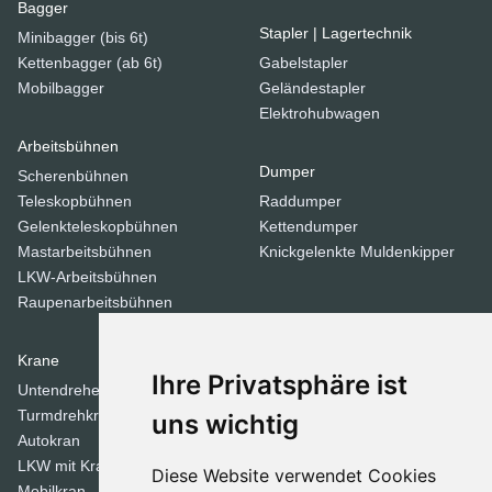
Bagger
Stapler | Lagertechnik
Minibagger (bis 6t)
Kettenbagger (ab 6t)
Gabelstapler
Mobilbagger
Geländestapler
Elektrohubwagen
Arbeitsbühnen
Dumper
Scherenbühnen
Teleskopbühnen
Raddumper
Gelenkteleskopbühnen
Kettendumper
Mastarbeitsbühnen
Knickgelenkte Muldenkipper
LKW-Arbeitsbühnen
Raupenarbeitsbühnen
Krane
Verdichtungsgeräte
Ihre Privatsphäre ist
Untendreherkrane
Walzen
Turmdrehkrane
Tandemwalzen
uns wichtig
Autokran
Stampfer
LKW mit Kran
Diese Website verwendet Cookies
Mobilkran