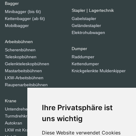
Bagger
Stapler | Lagertechnik
Minibagger (bis 6t)
Kettenbagger (ab 6t)
Gabelstapler
Mobilbagger
Geländestapler
Elektrohubwagen
Arbeitsbühnen
Dumper
Scherenbühnen
Teleskopbühnen
Raddumper
Gelenkteleskopbühnen
Kettendumper
Mastarbeitsbühnen
Knickgelenkte Muldenkipper
LKW-Arbeitsbühnen
Raupenarbeitsbühnen
Krane
Verdichtungsgeräte
Ihre Privatsphäre ist
Untendreherkrane
Walzen
Turmdrehkrane
Tandemwalzen
uns wichtig
Autokran
Stampfer
LKW mit Kran
Diese Website verwendet Cookies