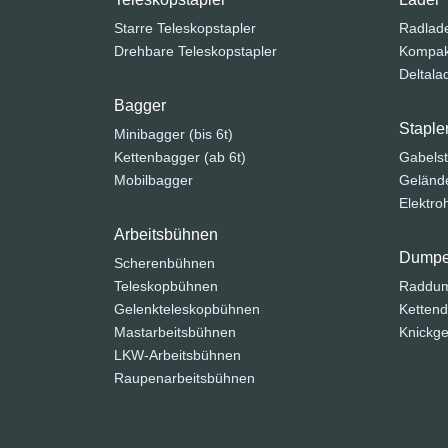
Starre Teleskopstapler
Radlad
Drehbare Teleskopstapler
Kompak
Deltala
Bagger
Staple
Minibagger (bis 6t)
Kettenbagger (ab 6t)
Gabelst
Mobilbagger
Gelände
Elektr
Arbeitsbühnen
Dumpe
Scherenbühnen
Teleskopbühnen
Raddu
Gelenkteleskopbühnen
Ketten
Mastarbeitsbühnen
Knickge
LKW-Arbeitsbühnen
Raupenarbeitsbühnen