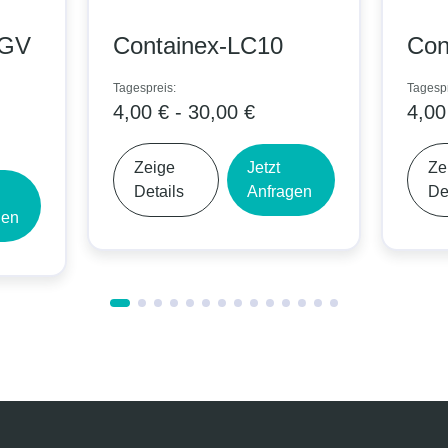
-GV
Containex-LC10
Con
Tagespreis:
Tagespr
4,00 € - 30,00 €
4,00
Zeige
Jetzt
Ze
Details
Anfragen
De
gen