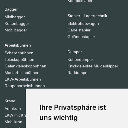
Kompaktlader
Bagger
Stapler | Lagertechnik
Minibagger
Kettenbagger
Elektrohubwagen
Mobilbagger
Gabelstapler
Geländestapler
Arbeitsbühnen
Dumper
Scherenbühnen
Teleskopbühnen
Kettendumper
Gelenkteleskopbühnen
Knickgelenkte Muldenkipper
Mastarbeitsbühnen
Raddumper
LKW-Arbeitsbühnen
Raupenarbeitsbühnen
Krane
Verdichtungsgeräte
Ihre Privatsphäre ist
Autokran
Stampfer
LKW mit Kran
Tandemwalzen
uns wichtig
Mobilkran
Walzen