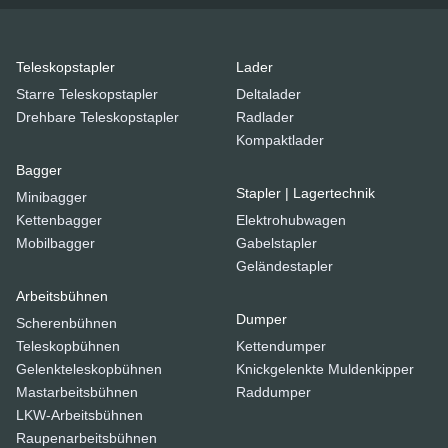
Teleskopstapler
Lader
Starre Teleskopstapler
Deltalader
Drehbare Teleskopstapler
Radlader
Kompaktlader
Bagger
Stapler | Lagertechnik
Minibagger
Kettenbagger
Elektrohubwagen
Mobilbagger
Gabelstapler
Geländestapler
Arbeitsbühnen
Dumper
Scherenbühnen
Teleskopbühnen
Kettendumper
Gelenkteleskopbühnen
Knickgelenkte Muldenkipper
Mastarbeitsbühnen
Raddumper
LKW-Arbeitsbühnen
Raupenarbeitsbühnen