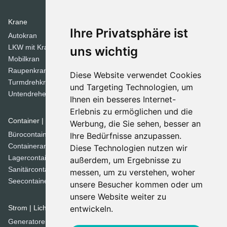
Krane
Verdichtungsgeräte
Ihre Privatsphäre ist
Autokran
Stampfer
LKW mit Kran
Tandemwalzen
uns wichtig
Mobilkran
Walzen
Raupenkran
Diese Website verwendet Cookies
Turmdrehkrane
Dozer
und Targeting Technologien, um
Untendreherkrane
Ihnen ein besseres Internet-
Planierraupen
Erlebnis zu ermöglichen und die
Container | Raumsysteme
Werbung, die Sie sehen, besser an
Spezial Geräte
Bürocontainer
Ihre Bedürfnisse anzupassen.
Betonmischer
Containeranlage
Diese Technologien nutzen wir
Brechanlagen
Lagercontainer
außerdem, um Ergebnisse zu
Grabenfräse
Sanitärcontainer
messen, um zu verstehen, woher
Kehrmaschinen
Seecontainer
unsere Besucher kommen oder um
Kommunaltechnik
unsere Website weiter zu
Siebanlage
Strom | Licht | Luft
entwickeln.
Straßenfertiger
Generatoren
Straßenfräsen