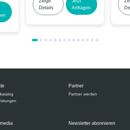
Zeige
Jetzt
Zeige
Details
Anfragen
Details
te
Partner
katalog
Partner werden
eistungen
 media
Newsletter abonnieren