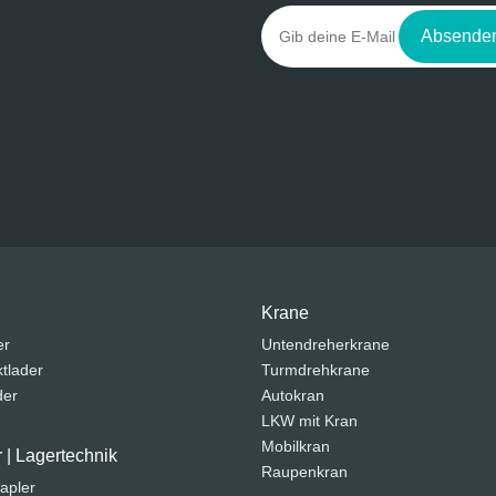
Absende
Krane
er
Untendreherkrane
tlader
Turmdrehkrane
der
Autokran
LKW mit Kran
Mobilkran
r | Lagertechnik
Raupenkran
apler