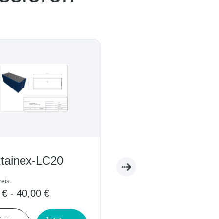
LC20
Containex-WC05
Tagespreis:
 €
5,00 € - 9,00 €