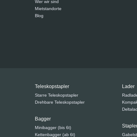
Wer wir sind
Mietstandorte
Blog
Teleskopstapler
Lader
Starre Teleskopstapler
Radlad
Drehbare Teleskopstapler
Kompak
Deltala
Bagger
Staple
Minibagger (bis 6t)
Kettenbagger (ab 6t)
Gabelst