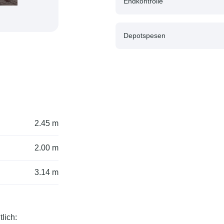
Endkontrolle
Depotspesen
2.45 m
2.00 m
3.14 m
lich: