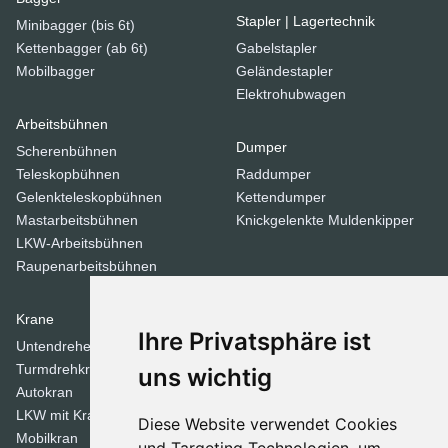
Stapler | Lagertechnik
Minibagger (bis 6t)
Kettenbagger (ab 6t)
Gabelstapler
Mobilbagger
Geländestapler
Elektrohubwagen
Arbeitsbühnen
Dumper
Scherenbühnen
Teleskopbühnen
Raddumper
Gelenkteleskopbühnen
Kettendumper
Mastarbeitsbühnen
Knickgelenkte Muldenkipper
LKW-Arbeitsbühnen
Raupenarbeitsbühnen
Krane
Verdichtungsgeräte
Ihre Privatsphäre ist
Untendreherkrane
Walzen
Turmdrehkrane
Tandemwalzen
uns wichtig
Autokran
Stampfer
LKW mit Kran
Diese Website verwendet Cookies
Mobilkran
Dozer