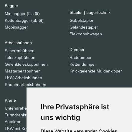
Bagger
Stapler | Lagertechnik
Minibagger (bis 6t)
Kettenbagger (ab 6t)
Gabelstapler
Mobilbagger
Geländestapler
Elektrohubwagen
Arbeitsbühnen
Dumper
Scherenbühnen
Teleskopbühnen
Raddumper
Gelenkteleskopbühnen
Kettendumper
Mastarbeitsbühnen
Knickgelenkte Muldenkipper
LKW-Arbeitsbühnen
Raupenarbeitsbühnen
Krane
Verdichtungsgeräte
Ihre Privatsphäre ist
Untendreherkrane
Walzen
Turmdrehkrane
Tandemwalzen
uns wichtig
Autokran
Stampfer
LKW mit Kran
Diese Website verwendet Cookies