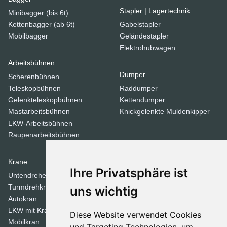
Stapler | Lagertechnik
Minibagger (bis 6t)
Kettenbagger (ab 6t)
Gabelstapler
Mobilbagger
Geländestapler
Elektrohubwagen
Arbeitsbühnen
Dumper
Scherenbühnen
Teleskopbühnen
Raddumper
Gelenkteleskopbühnen
Kettendumper
Mastarbeitsbühnen
Knickgelenkte Muldenkipper
LKW-Arbeitsbühnen
Raupenarbeitsbühnen
Krane
Verdichtungsgeräte
Ihre Privatsphäre ist
Untendreherkrane
Walzen
Turmdrehkrane
Tandemwalzen
uns wichtig
Autokran
Stampfer
LKW mit Kran
Diese Website verwendet Cookies
Mobilkran
Dozer