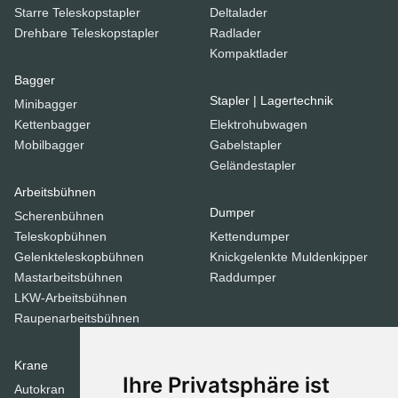
Starre Teleskopstapler
Deltalader
Drehbare Teleskopstapler
Radlader
Kompaktlader
Bagger
Stapler | Lagertechnik
Minibagger
Kettenbagger
Elektrohubwagen
Mobilbagger
Gabelstapler
Geländestapler
Arbeitsbühnen
Dumper
Scherenbühnen
Teleskopbühnen
Kettendumper
Gelenkteleskopbühnen
Knickgelenkte Muldenkipper
Mastarbeitsbühnen
Raddumper
LKW-Arbeitsbühnen
Raupenarbeitsbühnen
Krane
Verdichtungsgeräte
Ihre Privatsphäre ist
Autokran
Stampfer