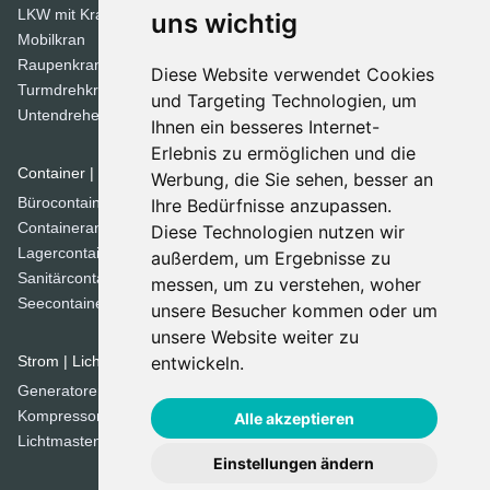
LKW mit Kran
Tandemwalzen
uns wichtig
Mobilkran
Walzen
Raupenkran
Diese Website verwendet Cookies
Turmdrehkrane
Dozer
und Targeting Technologien, um
Untendreherkrane
Ihnen ein besseres Internet-
Planierraupen
Erlebnis zu ermöglichen und die
Container | Raumsysteme
Werbung, die Sie sehen, besser an
Spezial Geräte
Bürocontainer
Ihre Bedürfnisse anzupassen.
Betonmischer
Containeranlage
Diese Technologien nutzen wir
Brechanlagen
Lagercontainer
außerdem, um Ergebnisse zu
Grabenfräse
Sanitärcontainer
messen, um zu verstehen, woher
Kehrmaschinen
Seecontainer
unsere Besucher kommen oder um
Kommunaltechnik
unsere Website weiter zu
Siebanlage
Strom | Licht | Luft
entwickeln.
Straßenfertiger
Generatoren
Straßenfräsen
Kompressoren
Alle akzeptieren
Lichtmasten
Einstellungen ändern