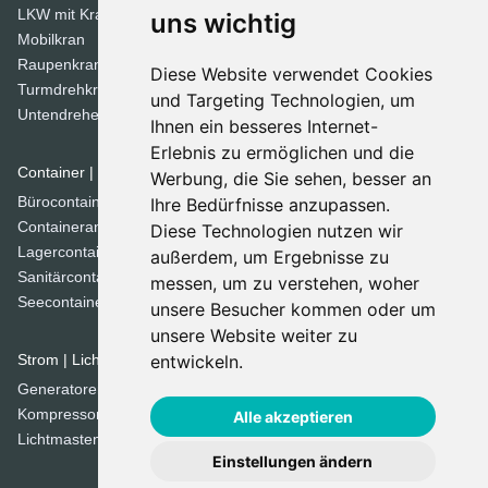
LKW mit Kran
Tandemwalzen
uns wichtig
Mobilkran
Walzen
Raupenkran
Diese Website verwendet Cookies
Turmdrehkrane
Dozer
und Targeting Technologien, um
Untendreherkrane
Ihnen ein besseres Internet-
Planierraupen
Erlebnis zu ermöglichen und die
Container | Raumsysteme
Werbung, die Sie sehen, besser an
Spezial Geräte
Bürocontainer
Ihre Bedürfnisse anzupassen.
Betonmischer
Containeranlage
Diese Technologien nutzen wir
Brechanlagen
Lagercontainer
außerdem, um Ergebnisse zu
Grabenfräse
Sanitärcontainer
messen, um zu verstehen, woher
Kehrmaschinen
Seecontainer
unsere Besucher kommen oder um
Kommunaltechnik
unsere Website weiter zu
Siebanlage
Strom | Licht | Luft
entwickeln.
Straßenfertiger
Generatoren
Straßenfräsen
Kompressoren
Alle akzeptieren
Lichtmasten
Einstellungen ändern