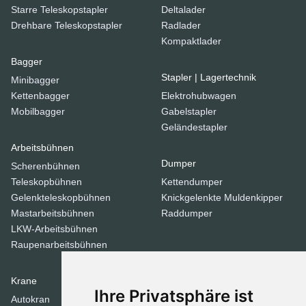
Starre Teleskopstapler
Deltalader
Drehbare Teleskopstapler
Radlader
Kompaktlader
Bagger
Stapler | Lagertechnik
Minibagger
Kettenbagger
Elektrohubwagen
Mobilbagger
Gabelstapler
Geländestapler
Arbeitsbühnen
Dumper
Scherenbühnen
Teleskopbühnen
Kettendumper
Gelenkteleskopbühnen
Knickgelenkte Muldenkipper
Mastarbeitsbühnen
Raddumper
LKW-Arbeitsbühnen
Raupenarbeitsbühnen
Krane
Verdichtungsgeräte
Ihre Privatsphäre ist
Autokran
Stampfer