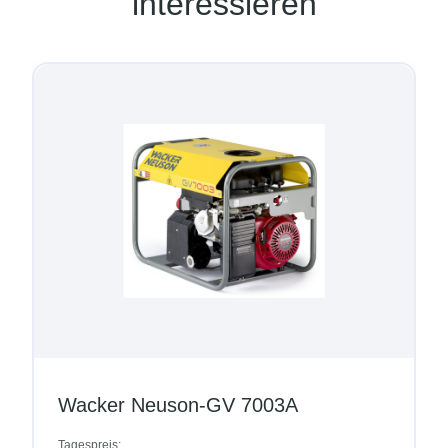
interessieren
cker Neuson-GV 7003A
Contain
preis:
Tagespreis: