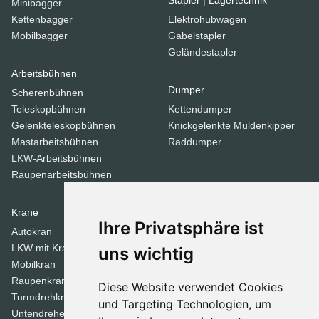
Minibagger
Kettenbagger
Elektrohubwagen
Mobilbagger
Gabelstapler
Geländestapler
Arbeitsbühnen
Dumper
Scherenbühnen
Teleskopbühnen
Kettendumper
Gelenkteleskopbühnen
Knickgelenkte Muldenkipper
Mastarbeitsbühnen
Raddumper
LKW-Arbeitsbühnen
Raupenarbeitsbühnen
Krane
Verdichtungsgeräte
Ihre Privatsphäre ist
Autokran
Stampfer
LKW mit Kran
Tandemwalzen
uns wichtig
Mobilkran
Walzen
Raupenkran
Diese Website verwendet Cookies
Turmdrehkrane
Dozer
und Targeting Technologien, um
Untendreherkrane