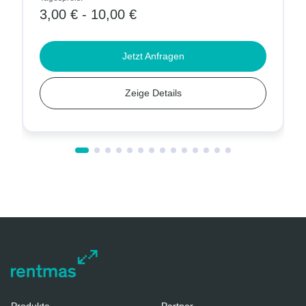
0 € - 10,00 €
4,00 € -
Jetzt Anfragen
Zeige Details
Produkte
Partner