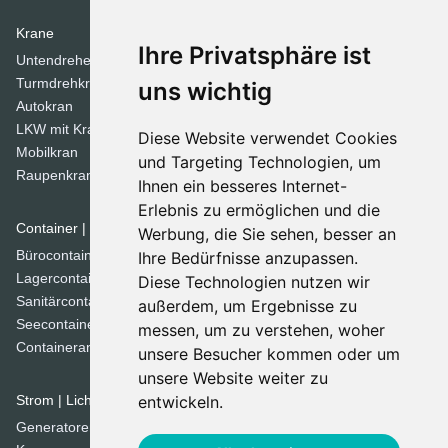
Krane
Verdichtungsgeräte
Ihre Privatsphäre ist
Untendreherkrane
Walzen
Turmdrehkrane
Tandemwalzen
uns wichtig
Autokran
Stampfer
LKW mit Kran
Diese Website verwendet Cookies
Mobilkran
Dozer
und Targeting Technologien, um
Raupenkran
Ihnen ein besseres Internet-
Planierraupen
Erlebnis zu ermöglichen und die
Container | Raumsysteme
Werbung, die Sie sehen, besser an
Spezial Geräte
Bürocontainer
Ihre Bedürfnisse anzupassen.
Grabenfräse
Lagercontainer
Diese Technologien nutzen wir
Betonmischer
Sanitärcontainer
außerdem, um Ergebnisse zu
Kommunaltechnik
Seecontainer
messen, um zu verstehen, woher
Straßenfräsen
Containeranlage
unsere Besucher kommen oder um
Straßenfertiger
unsere Website weiter zu
Brechanlagen
Strom | Licht | Luft
entwickeln.
Siebanlage
Generatoren
Kehrmaschinen