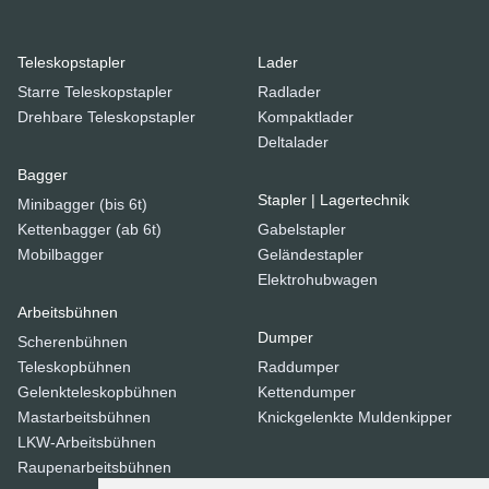
Teleskopstapler
Lader
Starre Teleskopstapler
Radlader
Drehbare Teleskopstapler
Kompaktlader
Deltalader
Bagger
Stapler | Lagertechnik
Minibagger (bis 6t)
Kettenbagger (ab 6t)
Gabelstapler
Mobilbagger
Geländestapler
Elektrohubwagen
Arbeitsbühnen
Dumper
Scherenbühnen
Teleskopbühnen
Raddumper
Gelenkteleskopbühnen
Kettendumper
Mastarbeitsbühnen
Knickgelenkte Muldenkipper
LKW-Arbeitsbühnen
Raupenarbeitsbühnen