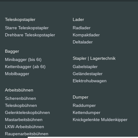
Teleskopstapler
Lader
Starre Teleskopstapler
Radlader
Drehbare Teleskopstapler
Kompaktlader
Deltalader
Bagger
Stapler | Lagertechnik
Minibagger (bis 6t)
Kettenbagger (ab 6t)
Gabelstapler
Mobilbagger
Geländestapler
Elektrohubwagen
Arbeitsbühnen
Dumper
Scherenbühnen
Teleskopbühnen
Raddumper
Gelenkteleskopbühnen
Kettendumper
Mastarbeitsbühnen
Knickgelenkte Muldenkipper
LKW-Arbeitsbühnen
Raupenarbeitsbühnen