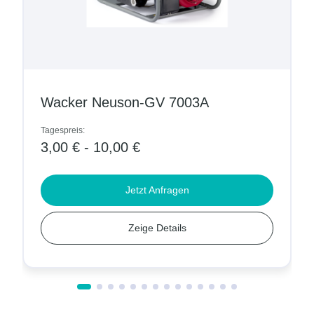
Wacker Neuson-GV 7003A
C
Tagespreis:
Ta
3,00 € - 10,00 €
4
Jetzt Anfragen
Zeige Details