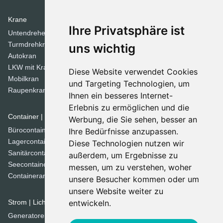
Krane
Verdichtungsgeräte
Ihre Privatsphäre ist
Untendreherkrane
Walzen
Turmdrehkrane
Tandemwalzen
uns wichtig
Autokran
Stampfer
LKW mit Kran
Diese Website verwendet Cookies
Mobilkran
Dozer
und Targeting Technologien, um
Raupenkran
Ihnen ein besseres Internet-
Planierraupen
Erlebnis zu ermöglichen und die
Container | Raumsysteme
Werbung, die Sie sehen, besser an
Spezial Geräte
Bürocontainer
Ihre Bedürfnisse anzupassen.
Grabenfräse
Lagercontainer
Diese Technologien nutzen wir
Betonmischer
Sanitärcontainer
außerdem, um Ergebnisse zu
Kommunaltechnik
Seecontainer
messen, um zu verstehen, woher
Straßenfräsen
Containeranlage
unsere Besucher kommen oder um
Straßenfertiger
unsere Website weiter zu
Brechanlagen
Strom | Licht | Luft
entwickeln.
Siebanlage
Generatoren
Kehrmaschinen