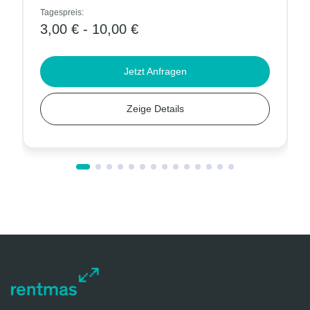
Tagespreis:
Tage
3,00 € - 10,00 €
4,
Jetzt Anfragen
Zeige Details