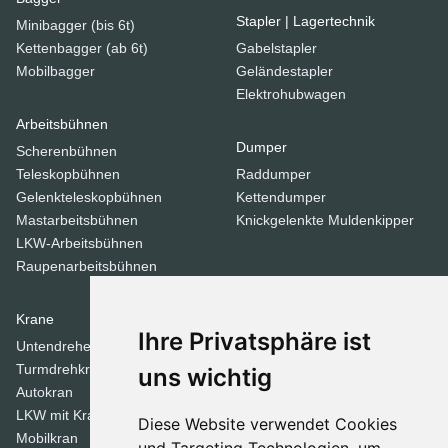
Stapler | Lagertechnik
Minibagger (bis 6t)
Kettenbagger (ab 6t)
Gabelstapler
Mobilbagger
Geländestapler
Elektrohubwagen
Arbeitsbühnen
Dumper
Scherenbühnen
Teleskopbühnen
Raddumper
Gelenkteleskopbühnen
Kettendumper
Mastarbeitsbühnen
Knickgelenkte Muldenkipper
LKW-Arbeitsbühnen
Raupenarbeitsbühnen
Krane
Verdichtungsgeräte
Ihre Privatsphäre ist
Untendreherkrane
Walzen
Turmdrehkrane
Tandemwalzen
uns wichtig
Autokran
Stampfer
LKW mit Kran
Diese Website verwendet Cookies
Mobilkran
Dozer