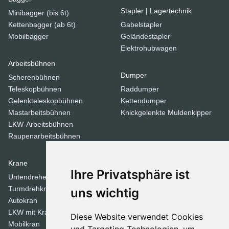
Stapler | Lagertechnik
Minibagger (bis 6t)
Kettenbagger (ab 6t)
Gabelstapler
Mobilbagger
Geländestapler
Elektrohubwagen
Arbeitsbühnen
Dumper
Scherenbühnen
Teleskopbühnen
Raddumper
Gelenkteleskopbühnen
Kettendumper
Mastarbeitsbühnen
Knickgelenkte Muldenkipper
LKW-Arbeitsbühnen
Raupenarbeitsbühnen
Krane
Verdichtungsgeräte
Ihre Privatsphäre ist
Untendreherkrane
Walzen
Turmdrehkrane
Tandemwalzen
uns wichtig
Autokran
Stampfer
LKW mit Kran
Diese Website verwendet Cookies
Mobilkran
Dozer