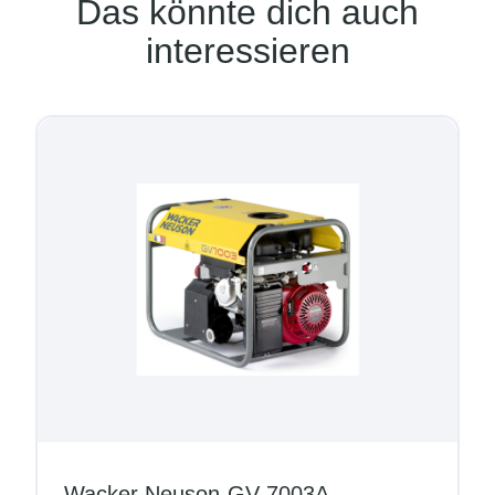
Das könnte dich auch
interessieren
Wacker Neuson-GV 7003A
C