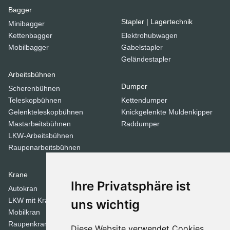
Bagger
Stapler | Lagertechnik
Minibagger
Kettenbagger
Elektrohubwagen
Mobilbagger
Gabelstapler
Geländestapler
Arbeitsbühnen
Dumper
Scherenbühnen
Teleskopbühnen
Kettendumper
Gelenkteleskopbühnen
Knickgelenkte Muldenkipper
Mastarbeitsbühnen
Raddumper
LKW-Arbeitsbühnen
Raupenarbeitsbühnen
Krane
Verdichtungsgeräte
Ihre Privatsphäre ist
Autokran
Stampfer
LKW mit Kran
Tandemwalzen
uns wichtig
Mobilkran
Walzen
Raupenkran
Diese Website verwendet Cookies