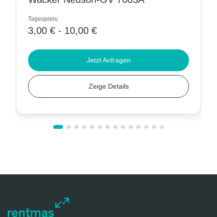
Tagespreis:
Ta
3,00 € - 10,00 €
4
Jetzt Anfragen
Zeige Details