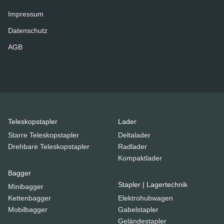
Impressum
Datenschutz
AGB
Teleskopstapler
Lader
Starre Teleskopstapler
Deltalader
Drehbare Teleskopstapler
Radlader
Kompaktlader
Bagger
Stapler | Lagertechnik
Minibagger
Kettenbagger
Elektrohubwagen
Mobilbagger
Gabelstapler
Geländestapler