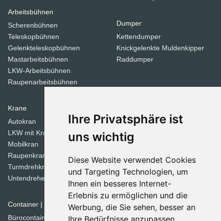
Arbeitsbühnen
Dumper
Scherenbühnen
Teleskopbühnen
Kettendumper
Gelenkteleskopbühnen
Knickgelenkte Muldenkipper
Mastarbeitsbühnen
Raddumper
LKW-Arbeitsbühnen
Raupenarbeitsbühnen
Krane
Verdichtungsgeräte
Ihre Privatsphäre ist
Autokran
Stampfer
LKW mit Kran
Tandemwalzen
uns wichtig
Mobilkran
Walzen
Raupenkran
Diese Website verwendet Cookies
Turmdrehkrane
Dozer
und Targeting Technologien, um
Untendreherkrane
Ihnen ein besseres Internet-
Planierraupen
Erlebnis zu ermöglichen und die
Container | Raumsysteme
Werbung, die Sie sehen, besser an
Spezial Geräte
Bürocontainer
Ihre Bedürfnisse anzupassen.