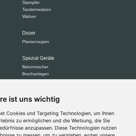
Stampfer
Tandemwalzen
Walzen
Dozer
Planierraupen
Spezial Geräte
Betonmischer
Brechanlagen
Grabenfräse
Kehrmaschinen
Kommunaltechnik
re ist uns wichtig
Siebanlage
Straßenfertiger
et Cookies und Targeting Technologien, um Ihnen
Straßenfräsen
Erlebnis zu ermöglichen und die Werbung, die Sie
Bedürfnisse anzupassen. Diese Technologien nutzen
bnisse zu messen, um zu verstehen, woher unsere