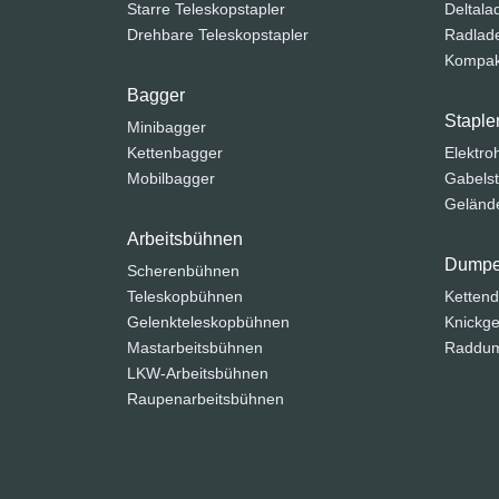
Starre Teleskopstapler
Deltala
Drehbare Teleskopstapler
Radlad
Kompak
Bagger
Staple
Minibagger
Kettenbagger
Elektr
Mobilbagger
Gabelst
Gelände
Arbeitsbühnen
Dumpe
Scherenbühnen
Teleskopbühnen
Ketten
Gelenkteleskopbühnen
Knickge
Mastarbeitsbühnen
Raddu
LKW-Arbeitsbühnen
Raupenarbeitsbühnen