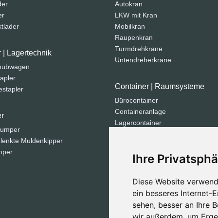
der
Autokran
er
LKW mit Kran
tlader
Mobilkran
Raupenkran
Turmdrehkrane
r | Lagertechnik
Untendreherkrane
ohubwagen
apler
Container | Raumsysteme
stapler
Bürocontainer
Containeranlage
r
Lagercontainer
dumper
Sanitärcontainer
lenkte Muldenkipper
Seecontainer
mper
Ihre Privatsphä
Strom | Licht | Luft
Diese Website verwend
Generatoren
ein besseres Internet-
Kompressoren
sehen, besser an Ihre 
Lichtmasten
wir außerdem, um Erge