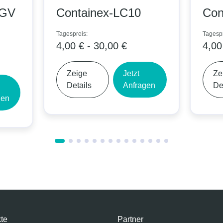
-GV
Containex-LC10
Con
Tagespreis:
Tagespr
4,00 € - 30,00 €
4,00
Zeige
Jetzt
Ze
Details
Anfragen
De
gen
te
Partner