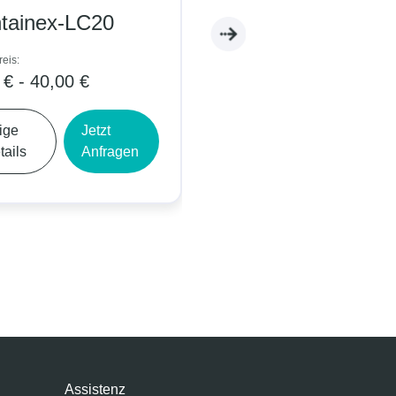
tainex-LC20
Containex-WC05
eis:
Tagespreis:
 € - 40,00 €
5,00 € - 9,00 €
ige
Jetzt
Zeige
Jetzt
tails
Anfragen
Details
Anfrage
Assistenz