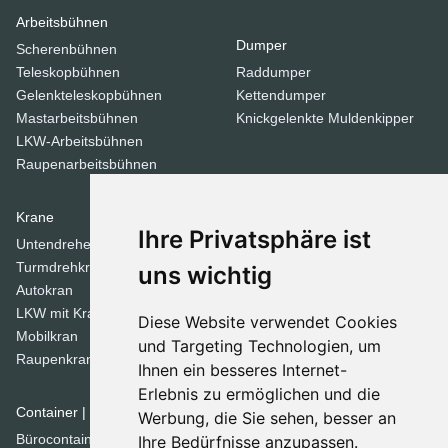
Arbeitsbühnen
Dumper
Scherenbühnen
Teleskopbühnen
Raddumper
Gelenkteleskopbühnen
Kettendumper
Mastarbeitsbühnen
Knickgelenkte Muldenkipper
LKW-Arbeitsbühnen
Raupenarbeitsbühnen
Krane
Verdichtungsgeräte
Ihre Privatsphäre ist
Untendreherkrane
Walzen
Turmdrehkrane
Tandemwalzen
uns wichtig
Autokran
Stampfer
LKW mit Kran
Diese Website verwendet Cookies
Mobilkran
Dozer
und Targeting Technologien, um
Raupenkran
Ihnen ein besseres Internet-
Planierraupen
Erlebnis zu ermöglichen und die
Container | Raumsysteme
Werbung, die Sie sehen, besser an
Spezial Geräte
Bürocontainer
Ihre Bedürfnisse anzupassen.