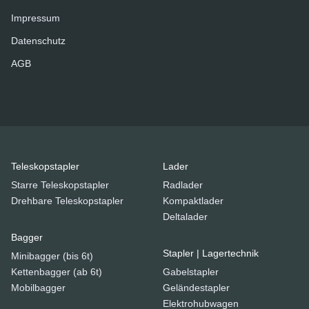
Impressum
Datenschutz
AGB
Teleskopstapler
Lader
Starre Teleskopstapler
Radlader
Drehbare Teleskopstapler
Kompaktlader
Deltalader
Bagger
Stapler | Lagertechnik
Minibagger (bis 6t)
Kettenbagger (ab 6t)
Gabelstapler
Mobilbagger
Geländestapler
Elektrohubwagen