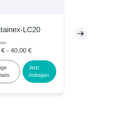
tainex-LC20
Containex-WC05
eis:
Tagespreis:
 € - 40,00 €
5,00 € - 9,00 €
ige
Jetzt
Zeige
Jetzt
tails
Anfragen
Details
Anfrage