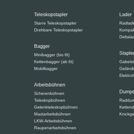
Teleskopstapler
Lader
Starre Teleskopstapler
Radlad
Drehbare Teleskopstapler
Kompak
Deltala
Bagger
Staple
Minibagger (bis 6t)
Kettenbagger (ab 6t)
Gabelst
Mobilbagger
Gelände
Elektr
Arbeitsbühnen
Dumpe
Scherenbühnen
Teleskopbühnen
Raddu
Gelenkteleskopbühnen
Ketten
Mastarbeitsbühnen
Knickge
LKW-Arbeitsbühnen
Raupenarbeitsbühnen