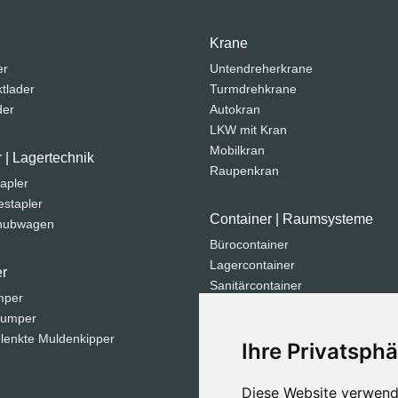
Krane
er
Untendreherkrane
tlader
Turmdrehkrane
der
Autokran
LKW mit Kran
Mobilkran
r | Lagertechnik
Raupenkran
apler
stapler
Container | Raumsysteme
ohubwagen
Bürocontainer
Lagercontainer
r
Sanitärcontainer
mper
Seecontainer
dumper
Containeranlage
lenkte Muldenkipper
Ihre Privatsphä
Strom | Licht | Luft
Diese Website verwend