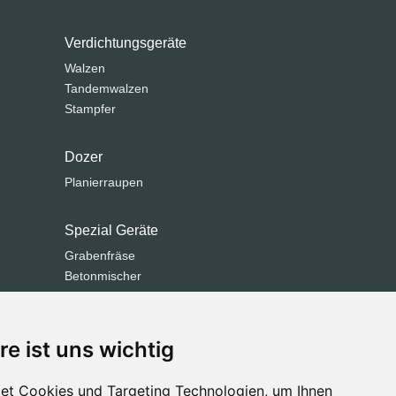
Verdichtungsgeräte
Walzen
Tandemwalzen
Stampfer
Dozer
Planierraupen
Spezial Geräte
Grabenfräse
Betonmischer
Kommunaltechnik
Straßenfräsen
Straßenfertiger
re ist uns wichtig
Brechanlagen
Siebanlage
et Cookies und Targeting Technologien, um Ihnen