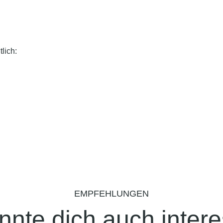
lich:
EMPFEHLUNGEN
nnte dich auch intere