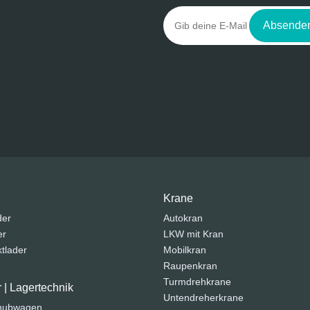
Absende
Krane
der
Autokran
er
LKW mit Kran
tlader
Mobilkran
Raupenkran
Turmdrehkrane
r | Lagertechnik
Untendreherkrane
ohubwagen