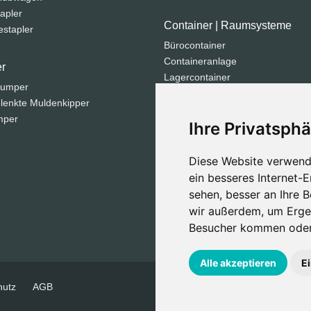
apler
Container | Raumsysteme
stapler
Bürocontainer
Containeranlage
r
Lagercontainer
dumper
Sanitärcontainer
lenkte Muldenkipper
Seecontainer
mper
Ihre Privatsphä
Strom | Licht | Luft
Diese Website verwend
Generatoren
ein besseres Internet-
Kompressoren
sehen, besser an Ihre 
Lichtmasten
wir außerdem, um Erge
Besucher kommen oder 
Alle akzeptieren
E
hutz
AGB