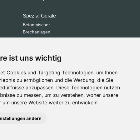
Spezial Geräte
Betonmischer
Brechanlagen
Grabenfräse
Kehrmaschinen
Kommunaltechnik
re ist uns wichtig
Siebanlage
Straßenfertiger
et Cookies und Targeting Technologien, um Ihnen
Straßenfräsen
Erlebnis zu ermöglichen und die Werbung, die Sie
Bedürfnisse anzupassen. Diese Technologien nutzen
bnisse zu messen, um zu verstehen, woher unsere
um unsere Website weiter zu entwickeln.
instellungen ändern