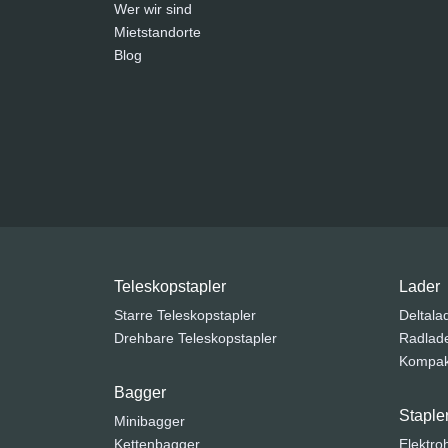
Wer wir sind
Mietstandorte
Blog
Teleskopstapler
Lader
Starre Teleskopstapler
Deltala
Drehbare Teleskopstapler
Radlad
Kompak
Bagger
Staple
Minibagger
Kettenbagger
Elektr