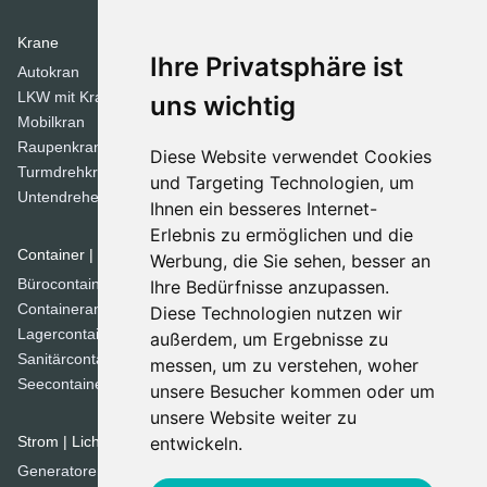
Krane
Verdichtungsgeräte
Ihre Privatsphäre ist
Autokran
Stampfer
LKW mit Kran
Tandemwalzen
uns wichtig
Mobilkran
Walzen
Raupenkran
Diese Website verwendet Cookies
Turmdrehkrane
Dozer
und Targeting Technologien, um
Untendreherkrane
Ihnen ein besseres Internet-
Planierraupen
Erlebnis zu ermöglichen und die
Container | Raumsysteme
Werbung, die Sie sehen, besser an
Spezial Geräte
Bürocontainer
Ihre Bedürfnisse anzupassen.
Betonmischer
Containeranlage
Diese Technologien nutzen wir
Brechanlagen
Lagercontainer
außerdem, um Ergebnisse zu
Grabenfräse
Sanitärcontainer
messen, um zu verstehen, woher
Kehrmaschinen
Seecontainer
unsere Besucher kommen oder um
Kommunaltechnik
unsere Website weiter zu
Siebanlage
Strom | Licht | Luft
entwickeln.
Straßenfertiger
Generatoren
Straßenfräsen