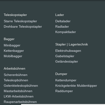
Teleskopstapler
Lader
Starre Teleskopstapler
Deltalader
Drehbare Teleskopstapler
Radlader
Kompaktlader
Bagger
Stapler | Lagertechnik
Minibagger
Kettenbagger
Elektrohubwagen
Mobilbagger
Gabelstapler
Geländestapler
Arbeitsbühnen
Dumper
Scherenbühnen
Teleskopbühnen
Kettendumper
Gelenkteleskopbühnen
Knickgelenkte Muldenkipper
Mastarbeitsbühnen
Raddumper
LKW-Arbeitsbühnen
Raupenarbeitsbühnen