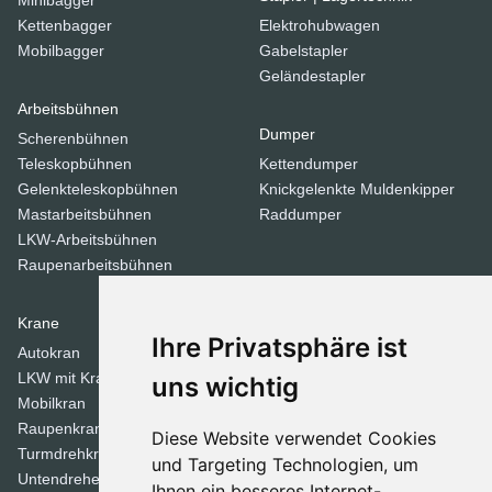
Kettenbagger
Elektrohubwagen
Mobilbagger
Gabelstapler
Geländestapler
Arbeitsbühnen
Dumper
Scherenbühnen
Teleskopbühnen
Kettendumper
Gelenkteleskopbühnen
Knickgelenkte Muldenkipper
Mastarbeitsbühnen
Raddumper
LKW-Arbeitsbühnen
Raupenarbeitsbühnen
Krane
Verdichtungsgeräte
Ihre Privatsphäre ist
Autokran
Stampfer
LKW mit Kran
Tandemwalzen
uns wichtig
Mobilkran
Walzen
Raupenkran
Diese Website verwendet Cookies
Turmdrehkrane
Dozer
und Targeting Technologien, um
Untendreherkrane
Ihnen ein besseres Internet-
Planierraupen