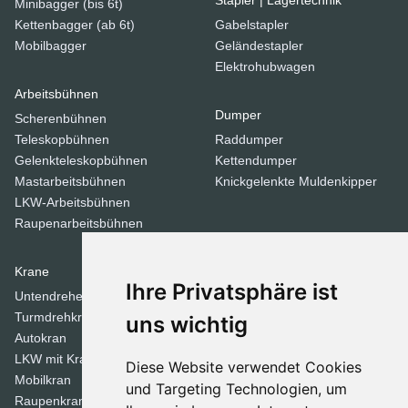
Minibagger (bis 6t)
Kettenbagger (ab 6t)
Gabelstapler
Mobilbagger
Geländestapler
Elektrohubwagen
Arbeitsbühnen
Dumper
Scherenbühnen
Teleskopbühnen
Raddumper
Gelenkteleskopbühnen
Kettendumper
Mastarbeitsbühnen
Knickgelenkte Muldenkipper
LKW-Arbeitsbühnen
Raupenarbeitsbühnen
Krane
Verdichtungsgeräte
Ihre Privatsphäre ist
Untendreherkrane
Walzen
Turmdrehkrane
Tandemwalzen
uns wichtig
Autokran
Stampfer
LKW mit Kran
Diese Website verwendet Cookies
Mobilkran
Dozer
und Targeting Technologien, um
Raupenkran