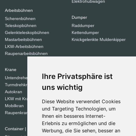
Elektrohubwagen
Arbeitsbühnen
Dumper
Scherenbühnen
Teleskopbühnen
Raddumper
Gelenkteleskopbühnen
Kettendumper
Mastarbeitsbühnen
Knickgelenkte Muldenkipper
LKW-Arbeitsbühnen
Raupenarbeitsbühnen
Krane
Verdichtungsgeräte
Ihre Privatsphäre ist
Untendreherkrane
Walzen
Turmdrehkrane
Tandemwalzen
uns wichtig
Autokran
Stampfer
LKW mit Kran
Diese Website verwendet Cookies
Mobilkran
Dozer
und Targeting Technologien, um
Raupenkran
Ihnen ein besseres Internet-
Planierraupen
Erlebnis zu ermöglichen und die
Container | Raumsysteme
Werbung, die Sie sehen, besser an
Spezial Geräte