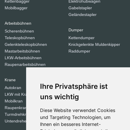
Kettenbagger
Elektrohubwagen
Mobilbagger
Gabelstapler
Geländestapler
Arbeitsbühnen
Dumper
Scherenbühnen
Teleskopbühnen
Kettendumper
Gelenkteleskopbühnen
Knickgelenkte Muldenkipper
Mastarbeitsbühnen
Raddumper
LKW-Arbeitsbühnen
Raupenarbeitsbühnen
Krane
Verdichtungsgeräte
Ihre Privatsphäre ist
Autokran
Stampfer
LKW mit Kran
Tandemwalzen
uns wichtig
Mobilkran
Walzen
Raupenkran
Diese Website verwendet Cookies
Turmdrehkrane
Dozer
und Targeting Technologien, um
Untendreherkrane
Ihnen ein besseres Internet-
Planierraupen