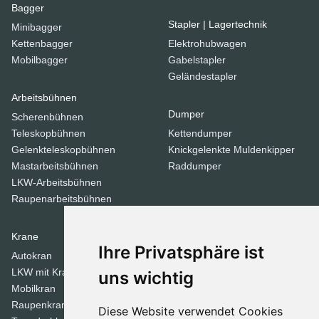
Bagger
Stapler | Lagertechnik
Minibagger
Kettenbagger
Elektrohubwagen
Mobilbagger
Gabelstapler
Geländestapler
Arbeitsbühnen
Dumper
Scherenbühnen
Teleskopbühnen
Kettendumper
Gelenkteleskopbühnen
Knickgelenkte Muldenkipper
Mastarbeitsbühnen
Raddumper
LKW-Arbeitsbühnen
Raupenarbeitsbühnen
Krane
Verdichtungsgeräte
Ihre Privatsphäre ist
Autokran
Stampfer
LKW mit Kran
Tandemwalzen
uns wichtig
Mobilkran
Walzen
Raupenkran
Diese Website verwendet Cookies