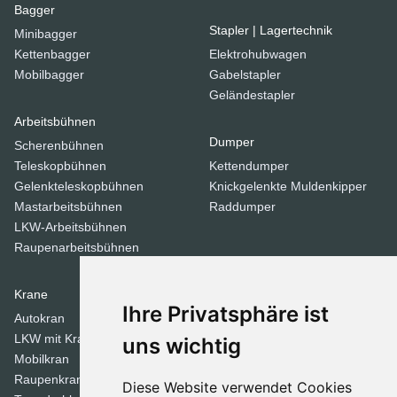
Bagger
Stapler | Lagertechnik
Minibagger
Kettenbagger
Elektrohubwagen
Mobilbagger
Gabelstapler
Geländestapler
Arbeitsbühnen
Dumper
Scherenbühnen
Teleskopbühnen
Kettendumper
Gelenkteleskopbühnen
Knickgelenkte Muldenkipper
Mastarbeitsbühnen
Raddumper
LKW-Arbeitsbühnen
Raupenarbeitsbühnen
Krane
Verdichtungsgeräte
Ihre Privatsphäre ist
Autokran
Stampfer
LKW mit Kran
Tandemwalzen
uns wichtig
Mobilkran
Walzen
Raupenkran
Diese Website verwendet Cookies