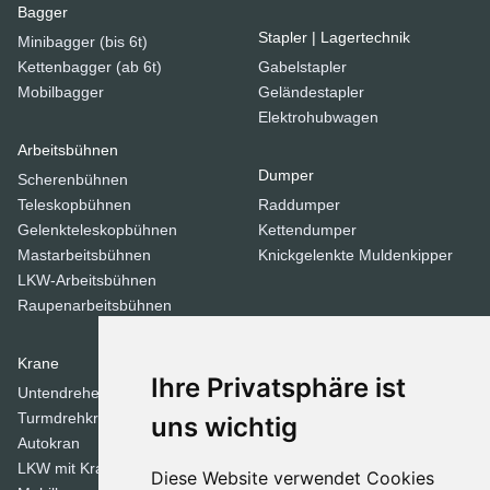
Bagger
Stapler | Lagertechnik
Minibagger (bis 6t)
Kettenbagger (ab 6t)
Gabelstapler
Mobilbagger
Geländestapler
Elektrohubwagen
Arbeitsbühnen
Dumper
Scherenbühnen
Teleskopbühnen
Raddumper
Gelenkteleskopbühnen
Kettendumper
Mastarbeitsbühnen
Knickgelenkte Muldenkipper
LKW-Arbeitsbühnen
Raupenarbeitsbühnen
Krane
Verdichtungsgeräte
Ihre Privatsphäre ist
Untendreherkrane
Walzen
Turmdrehkrane
Tandemwalzen
uns wichtig
Autokran
Stampfer
LKW mit Kran
Diese Website verwendet Cookies