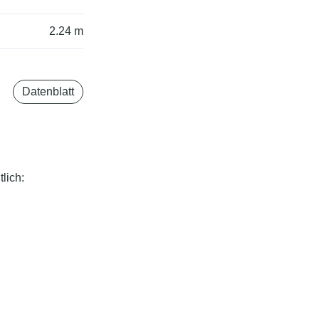
2.24 m
Datenblatt
lich: