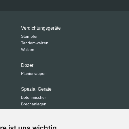
Verdichtungsgeräte
Stampfer
Tandemwalzen
Walzen
Dozer
Planierraupen
Spezial Geräte
Betonmischer
Brechanlagen
Grabenfräse
Kehrmaschinen
Kommunaltechnik
re ist uns wichtig