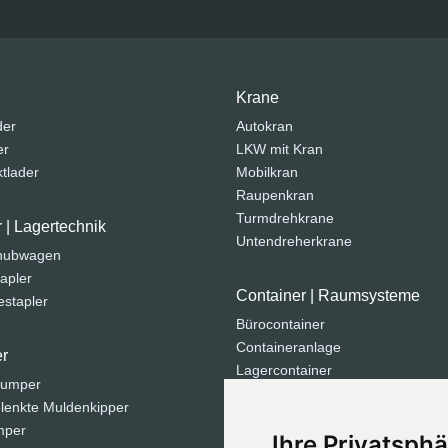
Krane
der
Autokran
er
LKW mit Kran
tlader
Mobilkran
Raupenkran
Turmdrehkrane
r | Lagertechnik
Untendreherkrane
ohubwagen
apler
Container | Raumsysteme
stapler
Bürocontainer
Containeranlage
r
Lagercontainer
dumper
Sanitärcontainer
lenkte Muldenkipper
Seecontainer
mper
Ihre Privatsphä