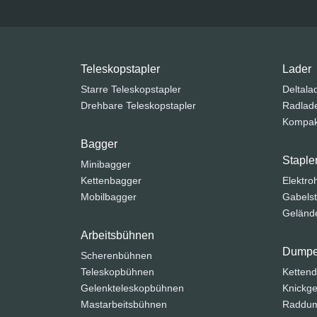
Teleskopstapler
Lader
Starre Teleskopstapler
Deltala
Drehbare Teleskopstapler
Radlad
Kompak
Bagger
Staple
Minibagger
Kettenbagger
Elektr
Mobilbagger
Gabelst
Gelände
Arbeitsbühnen
Dumpe
Scherenbühnen
Teleskopbühnen
Ketten
Gelenkteleskopbühnen
Knickge
Mastarbeitsbühnen
Raddu