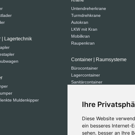
er
Untendreherkrane
tlader
Turmdrehkrane
der
Autokran
LKW mit Kran
Mobilkran
r | Lagertechnik
Raupenkran
apler
stapler
Container | Raumsysteme
ohubwagen
Bürocontainer
Lagercontainer
r
Sanitärcontainer
mper
Seecontainer
dumper
Containeranlage
lenkte Muldenkipper
Ihre Privatsphä
Strom | Licht | Luft
Diese Website verwend
Generatoren
ein besseres Internet-
Kompressoren
sehen, besser an Ihre 
Lichtmasten