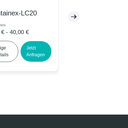
ainex-LC20
Containex-WC05
s:
Tagespreis:
 - 40,00 €
5,00 € - 9,00 €
e
Jetzt
Zeige
Jetzt
ils
Anfragen
Details
Anfragen