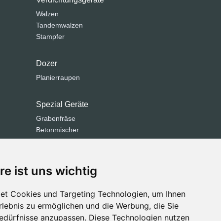
Walzen
Tandemwalzen
Stampfer
Dozer
Planierraupen
Spezial Geräte
Grabenfräse
Betonmischer
Kommunaltechnik
Straßenfräsen
Straßenfertiger
re ist uns wichtig
Brechanlagen
Siebanlage
et Cookies und Targeting Technologien, um Ihnen
Kehrmaschinen
Erlebnis zu ermöglichen und die Werbung, die Sie
Bedürfnisse anzupassen. Diese Technologien nutzen