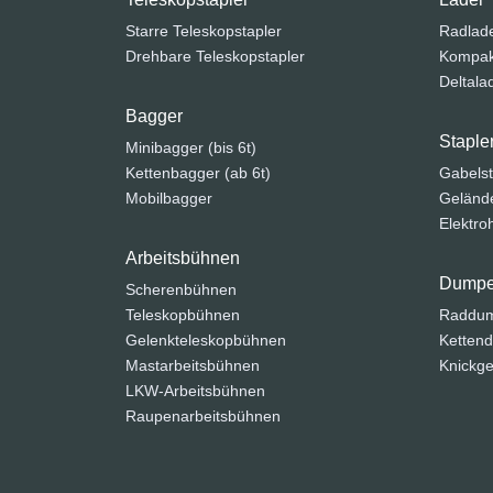
Starre Teleskopstapler
Radlad
Drehbare Teleskopstapler
Kompak
Deltala
Bagger
Staple
Minibagger (bis 6t)
Kettenbagger (ab 6t)
Gabelst
Mobilbagger
Gelände
Elektr
Arbeitsbühnen
Dumpe
Scherenbühnen
Teleskopbühnen
Raddu
Gelenkteleskopbühnen
Ketten
Mastarbeitsbühnen
Knickge
LKW-Arbeitsbühnen
Raupenarbeitsbühnen