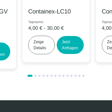
GV
Containex-LC10
Cont
Tagespreis:
Tagesprei
4,00 € - 30,00 €
4,00 €
Zeige
Jetzt
Zeig
Details
Anfragen
Deta
n