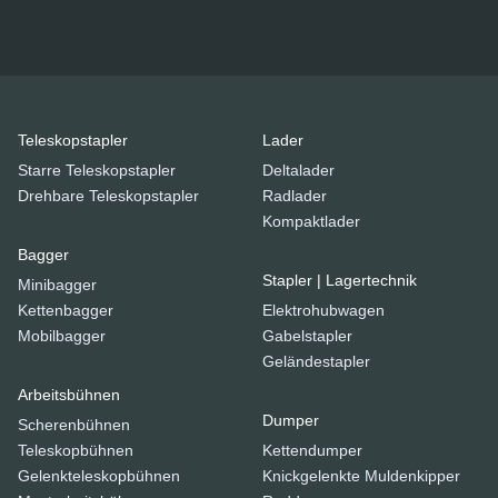
Teleskopstapler
Lader
Starre Teleskopstapler
Deltalader
Drehbare Teleskopstapler
Radlader
Kompaktlader
Bagger
Stapler | Lagertechnik
Minibagger
Kettenbagger
Elektrohubwagen
Mobilbagger
Gabelstapler
Geländestapler
Arbeitsbühnen
Dumper
Scherenbühnen
Teleskopbühnen
Kettendumper
Gelenkteleskopbühnen
Knickgelenkte Muldenkipper