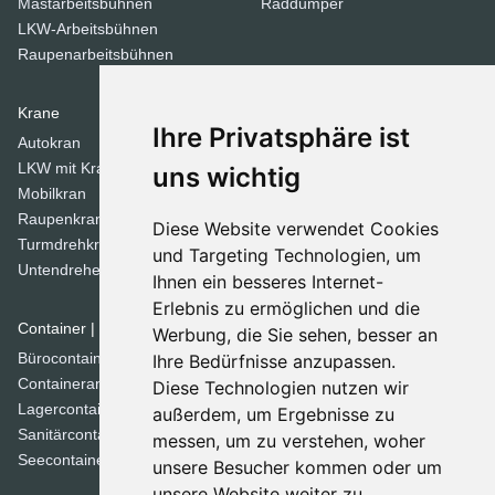
Mastarbeitsbühnen
Raddumper
LKW-Arbeitsbühnen
Raupenarbeitsbühnen
Krane
Verdichtungsgeräte
Ihre Privatsphäre ist
Autokran
Stampfer
LKW mit Kran
Tandemwalzen
uns wichtig
Mobilkran
Walzen
Raupenkran
Diese Website verwendet Cookies
Turmdrehkrane
Dozer
und Targeting Technologien, um
Untendreherkrane
Ihnen ein besseres Internet-
Planierraupen
Erlebnis zu ermöglichen und die
Container | Raumsysteme
Werbung, die Sie sehen, besser an
Spezial Geräte
Bürocontainer
Ihre Bedürfnisse anzupassen.
Betonmischer
Containeranlage
Diese Technologien nutzen wir
Brechanlagen
Lagercontainer
außerdem, um Ergebnisse zu
Grabenfräse
Sanitärcontainer
messen, um zu verstehen, woher
Kehrmaschinen
Seecontainer
unsere Besucher kommen oder um
Kommunaltechnik
unsere Website weiter zu